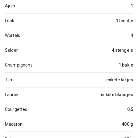
Ajuin
1
Look
1 teentje
Wortels
4
Selder
4 stengels
Champignons
1 bakje
Tijm
enkele takjes
Laurier
enkele blaadjes
Courgettes
0,5
Macaroni
400 g