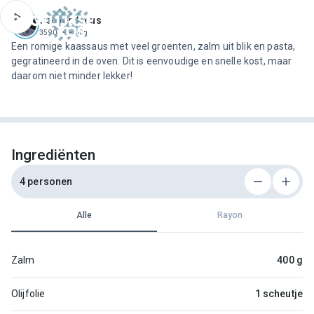
ofdinhoud
Jeroen Meus
3590 recepten
Een romige kaassaus met veel groenten, zalm uit blik en pasta,
gegratineerd in de oven. Dit is eenvoudige en snelle kost, maar
daarom niet minder lekker!
Ingrediënten
4 personen
Alle
Rayon
Zalm
400 g
Olijfolie
1 scheutje