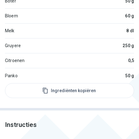
Boter
50 g
Bloem
60 g
Melk
8 dl
Gruyere
250 g
Citroenen
0,5
Panko
50 g
Ingrediënten kopiëren
Instructies