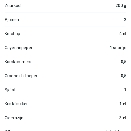
Zuurkool
200 g
Ajuinen
2
Ketchup
4 el
Cayennepeper
1 snuifje
Komkommers
0,5
Groene chilipeper
0,5
Sjalot
1
Kristalsuiker
1 el
Ciderazijn
3 el