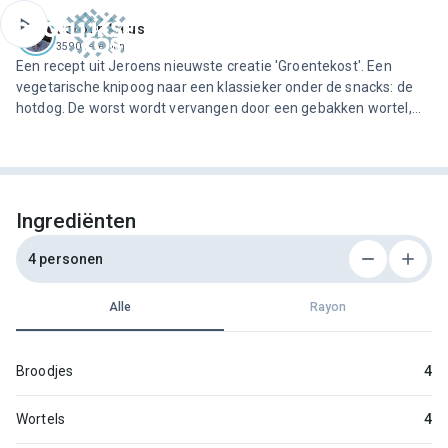
ofdinhoud
Jeroen Meus
3590 recepten
Een recept uit Jeroens nieuwste creatie 'Groentekost'. Een
vegetarische knipoog naar een klassieker onder de snacks: de
hotdog. De worst wordt vervangen door een gebakken wortel,
vergezeld van een salsa van komkommer en chili, mosterd en
uiensaus met ketchup. Als vegetarisch alternatief voor de New
York hotdog kan dit zeker tellen!
Ingrediënten
4 personen
Alle
Rayon
Broodjes
4
Wortels
4