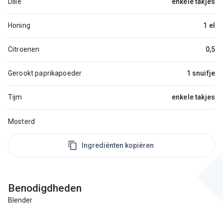
Dille
enkele takjes
Honing
1 el
Citroenen
0,5
Gerookt paprikapoeder
1 snuifje
Tijm
enkele takjes
Mosterd
Ingrediënten kopiëren
Benodigdheden
Blender