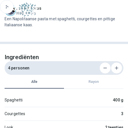
ofdinhoud
Jeroen Meus
3590 recepten
Een Napolitaanse pasta met spaghetti, courgettes en pittige
Italiaanse kaas.
Ingrediënten
4 personen
Alle
Rayon
Spaghetti
400 g
Courgettes
3
Look
2 teentjes