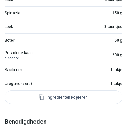
Spinazie
150 g
Look
3 teentjes
Boter
60 g
Provolone kaas
200 g
piccante
Basilicum
1 takje
Oregano (vers)
1 takje
Ingrediënten kopiëren
Benodigdheden