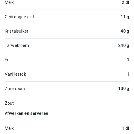
Melk
2 dl
Gedroogde gist
11 g
Kristalsuiker
40 g
Tarwebloem
240 g
Ei
1
Vanillestok
1
Zure room
100 g
Zout
Afwerken en serveren
Melk
1 dl