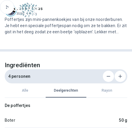
ofdinhoud
Jeroen Meus
3590 recepten
Poffertjes zijn mini-pannenkoekjes van bij onze noorderburen.
Je hebt een speciale poffertjespan nodig om ze te bakken. Er zit
gist in het deeg zodat ze een beetje ‘opblazen’. Lekker met
bloemsuiker en boter, maar ook met chocoladesaus en vanille-
ijs.
Ingrediënten
4 personen
Alle
Deelgerechten
Rayon
De poffertjes
Boter
50 g