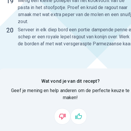
19
Meng een kleine pollepel van het kookvocht van de
pasta in het stoofpotje. Proef en kruid de ragout naar
smaak met wat extra peper van de molen en een snuif
zout.
20
Serveer in elk diep bord een portie dampende penne 
schep er een royale lepel ragout van konijn over. Werk
de borden af met wat versgeraspte Parmezaanse kaa
Wat vond je van dit recept?
Geef je mening en help anderen om de perfecte keuze te
maken!