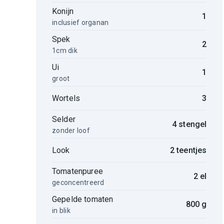
Konijn
1
inclusief organan
Spek
2
1cm dik
Ui
1
groot
Wortels
3
Selder
4 stengel
zonder loof
Look
2 teentjes
Tomatenpuree
2 el
geconcentreerd
Gepelde tomaten
800 g
in blik