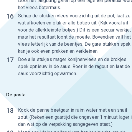
Door het langdurig garen op een lage temperatuur wor
het vlees botermals.
16
Schep de stukken vlees voorzichtig uit de pot, laat ze
wat afkoelen en pluk er alle botjes uit. (Kijk vooral uit
voor de allerkleinste botjes.) Dit is een secuur werkje,
maar het resultaat loont de moeite. Bovendien valt het
vlees letterlijk van de beentjes. De gare stukken spek
kan je ook even prakken en verkleinen.
17
Doe alle stukjes mager konijnenvlees en de brokjes
spek opnieuw in de saus. Roer in de ragout en laat de
saus voorzichtig opwarmen.
De pasta
18
Kook de penne beetgaar in ruim water met een snuif
zout. (Reken een gaartijd die ongeveer 1 minuut lager 
dan wat op de verpakking aangegeven staat.)