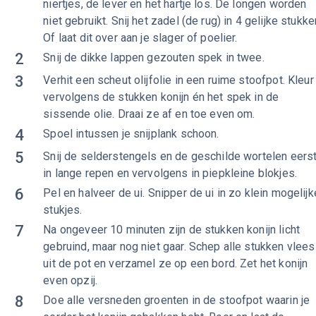
niertjes, de lever en het hartje los. De longen worden
niet gebruikt. Snij het zadel (de rug) in 4 gelijke stukke
Of laat dit over aan je slager of poelier.
2
Snij de dikke lappen gezouten spek in twee.
3
Verhit een scheut olijfolie in een ruime stoofpot. Kleur
vervolgens de stukken konijn én het spek in de
sissende olie. Draai ze af en toe even om.
4
Spoel intussen je snijplank schoon.
5
Snij de selderstengels en de geschilde wortelen eers
in lange repen en vervolgens in piepkleine blokjes.
6
Pel en halveer de ui. Snipper de ui in zo klein mogelijk
stukjes.
7
Na ongeveer 10 minuten zijn de stukken konijn licht
gebruind, maar nog niet gaar. Schep alle stukken vlees
uit de pot en verzamel ze op een bord. Zet het konijn
even opzij.
8
Doe alle versneden groenten in de stoofpot waarin je