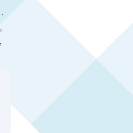
je
en
s.