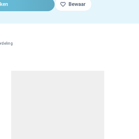
oken
Bewaar
rdeling