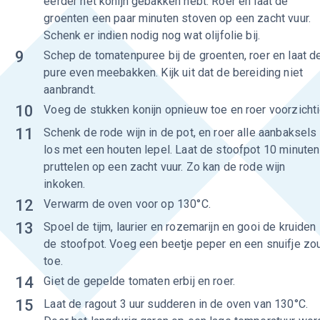
eerder het konijn gebakken hebt. Roer en laat de
groenten een paar minuten stoven op een zacht vuur.
Schenk er indien nodig nog wat olijfolie bij.
9
Schep de tomatenpuree bij de groenten, roer en laat d
pure even meebakken. Kijk uit dat de bereiding niet
aanbrandt.
10
Voeg de stukken konijn opnieuw toe en roer voorzichti
11
Schenk de rode wijn in de pot, en roer alle aanbaksels
los met een houten lepel. Laat de stoofpot 10 minuten
pruttelen op een zacht vuur. Zo kan de rode wijn
inkoken.
12
Verwarm de oven voor op 130°C.
13
Spoel de tijm, laurier en rozemarijn en gooi de kruiden 
de stoofpot. Voeg een beetje peper en een snuifje zo
toe.
14
Giet de gepelde tomaten erbij en roer.
15
Laat de ragout 3 uur sudderen in de oven van 130°C.