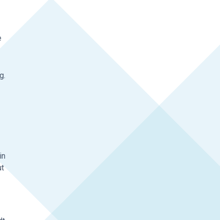
e
g.
in
ut