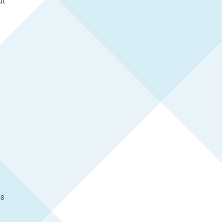
dt
is