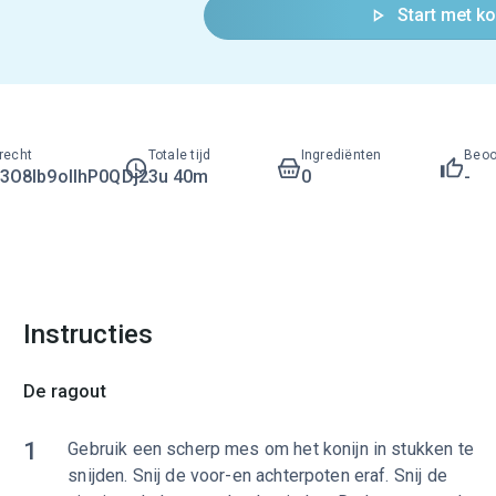
Start met k
recht
Totale tijd
Ingrediënten
Beoo
O8lb9ollhP0QDj2
3u 40m
0
-
Instructies
De ragout
1
Gebruik een scherp mes om het konijn in stukken te
snijden. Snij de voor-en achterpoten eraf. Snij de