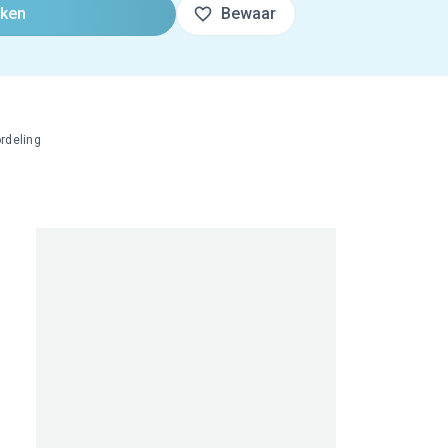
oken
Bewaar
rdeling