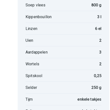
Soep vlees
800 g
Kippenbouillon
3 l
Linzen
6 el
Uien
2
Aardappelen
3
Wortels
2
Spitskool
0,25
Selder
250 g
Tijm
enkele takjes