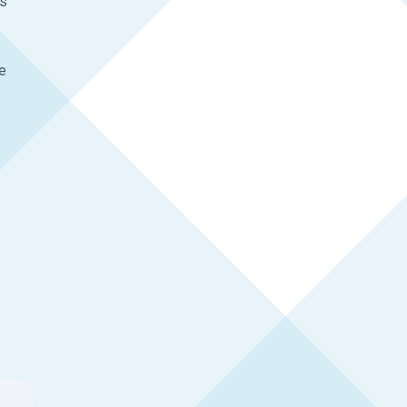
ls
p
te