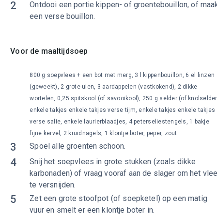
2
Ontdooi een portie kippen- of groentebouillon, of maa
een verse bouillon.
Voor de maaltijdsoep
800 g soepvlees + een bot met merg, 3 l kippenbouillon, 6 el linzen
(geweekt), 2 grote uien, 3 aardappelen (vastkokend), 2 dikke
wortelen, 0,25 spitskool (of savooikool), 250 g selder (of knolselder
enkele takjes enkele takjes verse tijm, enkele takjes enkele takjes
verse salie, enkele laurierblaadjes, 4 peterseliestengels, 1 bakje
fijne kervel, 2 kruidnagels, 1 klontje boter, peper, zout
3
Spoel alle groenten schoon.
4
Snij het soepvlees in grote stukken (zoals dikke
karbonaden) of vraag vooraf aan de slager om het vle
te versnijden.
5
Zet een grote stoofpot (of soepketel) op een matig
vuur en smelt er een klontje boter in.