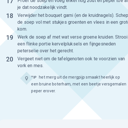
17
Proef de soep en voeg enkel nog zout en peper toe a
je dat noodzakelijk vindt.
18
Verwijder het bouquet garni (en de kruidnagels). Sche
de soep vol met stukjes groenten en vlees in een gro
kom.
19
Werk de soep af met wat verse groene kruiden. Strooi
een flinke portie kervelpluksels en fijngesneden
peterselie over het gerecht.
20
Vergeet niet om de tafelgenoten ook te voorzien van
vork en mes.
het merg uit de mergpijp smaakt heerlijk op
TIP
een bruine boterham, met een beetje versgemalen
peper erover.