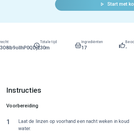
Start met k
recht
Totale tijd
Ingrediënten
Beoo
O8lb9ollhP0QDj2
30m
17
-
Instructies
Voorbereiding
1
Laat de linzen op voorhand een nacht weken in koud
water.