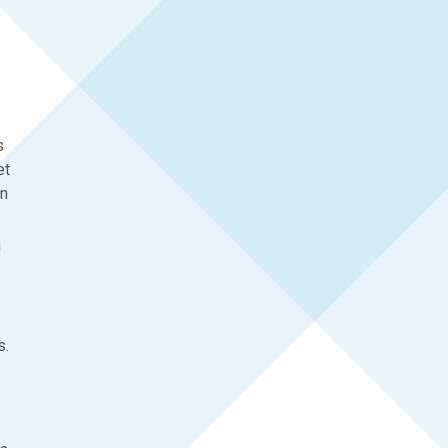
s
et
in
n
s.