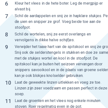
6
Kleur het vlees in de hete boter. Leg de mergpijp er
alvast bij.
7
Schil de aardappelen en snij ze in hapklare stukjes. Pe
de uien en snipper ze grof. Voeg beide toe aan de
stoofpot.
8
Schil de wortelen, snij ze eerst overlangs en
vervolgens in dikke halve schijfjes.
9
Verwijder het taaie hart van de spitskool en snij ze gro
Snij ook de selderstengels in stukken en doe ze sam
met de stukjes wortel en kool in de stoofpot. De
spitskool kan je buiten het seizoen vervangen door
snippers savooikool en in de plaats van groene selde
kan je ook blokjes knolselder gebruiken.
10
Laat de geweekte linzen uitlekken en voeg ze toe.
Linzen zijn zeer voedzaam en passen perfect in deze
soep.
11
Laat de groenten en het vlees nog enkele minuten
stoven. Roer regelmatig even in de pot.