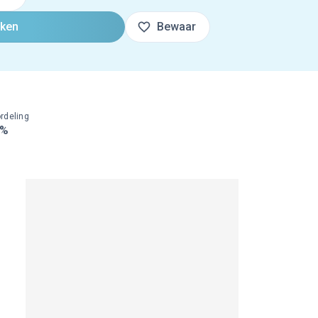
oken
Bewaar
rdeling
0%