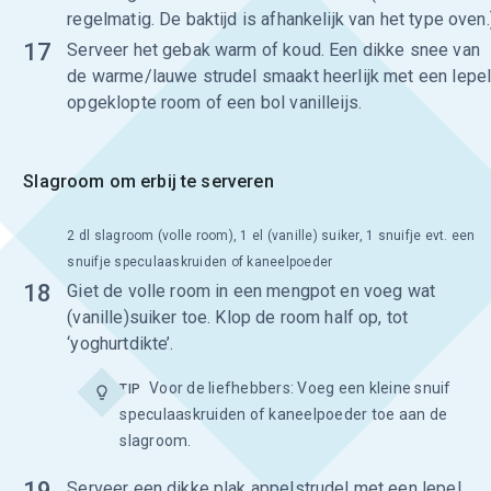
regelmatig. De baktijd is afhankelijk van het type oven.
17
Serveer het gebak warm of koud. Een dikke snee van
de warme/lauwe strudel smaakt heerlijk met een lepe
opgeklopte room of een bol vanilleijs.
Slagroom om erbij te serveren
2 dl slagroom (volle room), 1 el (vanille) suiker, 1 snuifje evt. een
snuifje speculaaskruiden of kaneelpoeder
18
Giet de volle room in een mengpot en voeg wat
(vanille)suiker toe. Klop de room half op, tot
‘yoghurtdikte’.
Voor de liefhebbers: Voeg een kleine snuif
TIP
speculaaskruiden of kaneelpoeder toe aan de
slagroom.
19
Serveer een dikke plak appelstrudel met een lepel