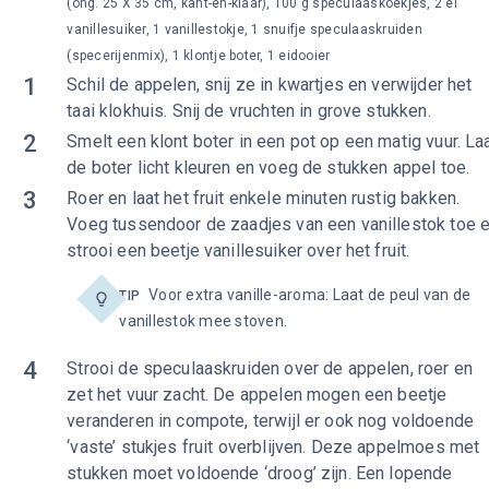
(ong. 25 X 35 cm, kant-en-klaar), 100 g speculaaskoekjes, 2 el
vanillesuiker, 1 vanillestokje, 1 snuifje speculaaskruiden
(specerijenmix), 1 klontje boter, 1 eidooier
1
Schil de appelen, snij ze in kwartjes en verwijder het
taai klokhuis. Snij de vruchten in grove stukken.
2
Smelt een klont boter in een pot op een matig vuur. La
de boter licht kleuren en voeg de stukken appel toe.
3
Roer en laat het fruit enkele minuten rustig bakken.
Voeg tussendoor de zaadjes van een vanillestok toe 
strooi een beetje vanillesuiker over het fruit.
Voor extra vanille-aroma: Laat de peul van de
TIP
vanillestok mee stoven.
4
Strooi de speculaaskruiden over de appelen, roer en
zet het vuur zacht. De appelen mogen een beetje
veranderen in compote, terwijl er ook nog voldoende
‘vaste’ stukjes fruit overblijven. Deze appelmoes met
stukken moet voldoende ‘droog’ zijn. Een lopende