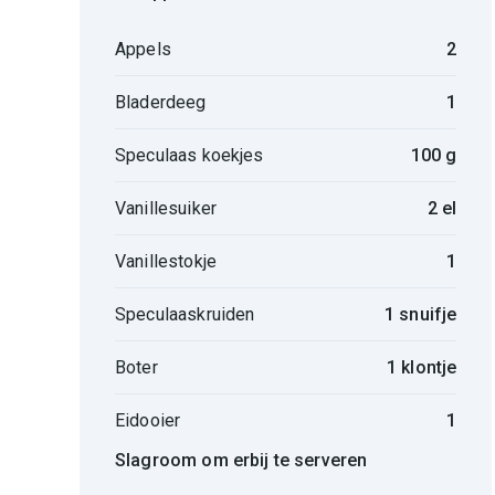
Appels
2
Bladerdeeg
1
Speculaas koekjes
100 g
Vanillesuiker
2 el
Vanillestokje
1
Speculaaskruiden
1 snuifje
Boter
1 klontje
Eidooier
1
Slagroom om erbij te serveren