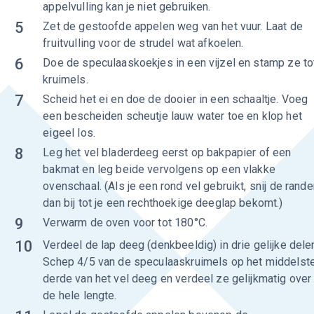
appelvulling kan je niet gebruiken.
5
Zet de gestoofde appelen weg van het vuur. Laat de
fruitvulling voor de strudel wat afkoelen.
6
Doe de speculaaskoekjes in een vijzel en stamp ze to
kruimels.
7
Scheid het ei en doe de dooier in een schaaltje. Voeg
een bescheiden scheutje lauw water toe en klop het
eigeel los.
8
Leg het vel bladerdeeg eerst op bakpapier of een
bakmat en leg beide vervolgens op een vlakke
ovenschaal. (Als je een rond vel gebruikt, snij de rande
dan bij tot je een rechthoekige deeglap bekomt.)
9
Verwarm de oven voor tot 180°C.
10
Verdeel de lap deeg (denkbeeldig) in drie gelijke dele
Schep 4/5 van de speculaaskruimels op het middelst
derde van het vel deeg en verdeel ze gelijkmatig over
de hele lengte.