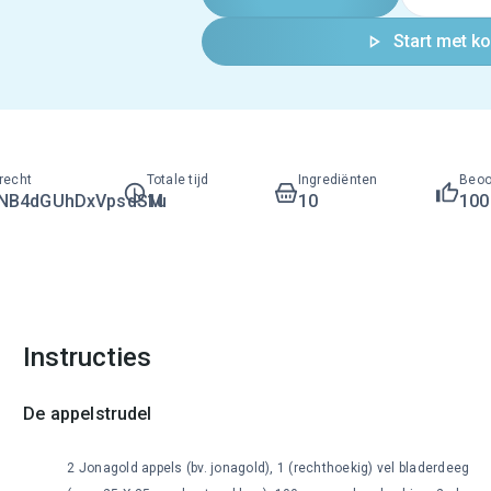
Start met k
recht
Totale tijd
Ingrediënten
Beoo
LNB4dGUhDxVpsdSM
1u
10
10
Instructies
De appelstrudel
2 Jonagold appels (bv. jonagold), 1 (rechthoekig) vel bladerdeeg