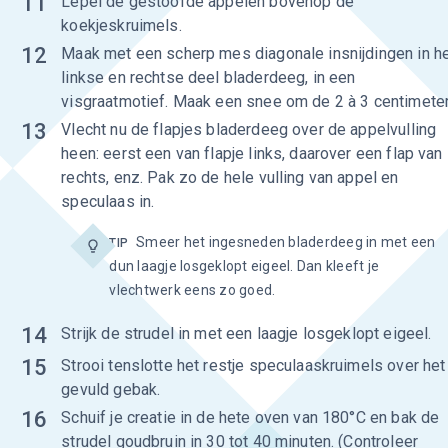
11
Lepel de gestoofde appelen bovenop de
koekjeskruimels.
12
Maak met een scherp mes diagonale insnijdingen in h
linkse en rechtse deel bladerdeeg, in een
visgraatmotief. Maak een snee om de 2 à 3 centimeter
13
Vlecht nu de flapjes bladerdeeg over de appelvulling
heen: eerst een van flapje links, daarover een flap van
rechts, enz. Pak zo de hele vulling van appel en
speculaas in.
Smeer het ingesneden bladerdeeg in met een
TIP
dun laagje losgeklopt eigeel. Dan kleeft je
vlechtwerk eens zo goed.
14
Strijk de strudel in met een laagje losgeklopt eigeel.
15
Strooi tenslotte het restje speculaaskruimels over het
gevuld gebak.
16
Schuif je creatie in de hete oven van 180°C en bak de
strudel goudbruin in 30 tot 40 minuten. (Controleer