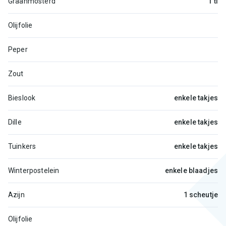
Graanmosterd
1 tl
Olijfolie
Peper
Zout
Bieslook
enkele takjes
Dille
enkele takjes
Tuinkers
enkele takjes
Winterpostelein
enkele blaadjes
Azijn
1 scheutje
Olijfolie