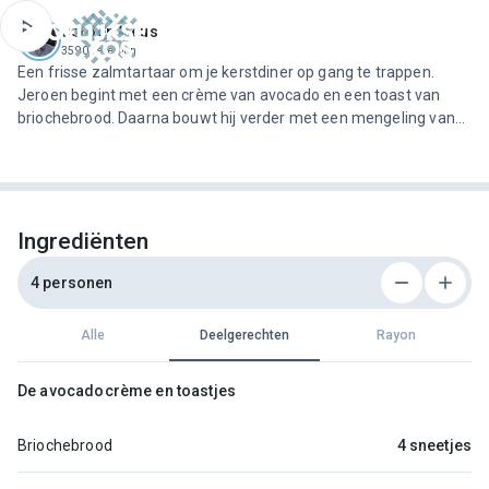
ofdinhoud
Jeroen Meus
3590 recepten
Een frisse zalmtartaar om je kerstdiner op gang te trappen.
Jeroen begint met een crème van avocado en een toast van
briochebrood. Daarna bouwt hij verder met een mengeling van
rauwe en gerookte zalm. Het torentje wordt afgewerkt met een
salsa van appel en komkommer. In combinatie met de salade
van verse tuinkruiden heb je meteen een smakelijk voorgerecht
dat er ook nog eens prachtig uitziet.
Ingrediënten
4 personen
Alle
Deelgerechten
Rayon
De avocadocrème en toastjes
Briochebrood
4 sneetjes