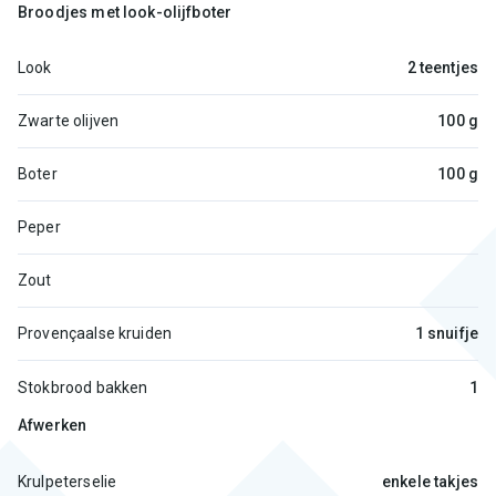
Broodjes met look-olijfboter
Look
2 teentjes
Zwarte olijven
100 g
Boter
100 g
Peper
Zout
Provençaalse kruiden
1 snuifje
Stokbrood bakken
1
Afwerken
Krulpeterselie
enkele takjes