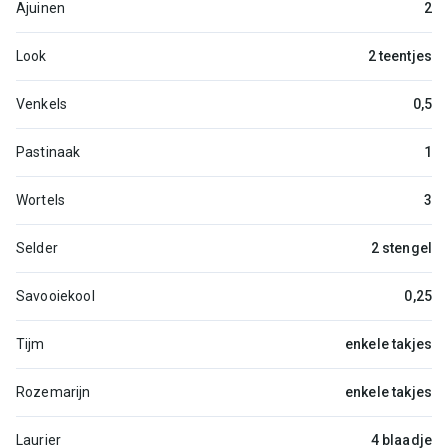
Ajuinen
2
Look
2 teentjes
Venkels
0,5
Pastinaak
1
Wortels
3
Selder
2 stengel
Savooiekool
0,25
Tijm
enkele takjes
Rozemarijn
enkele takjes
Laurier
4 blaadje