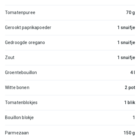
Tomatenpuree
70 g
Gerookt paprikapoeder
1 snuifje
Gedroogde oregano
1 snuifje
Zout
1 snuifje
Groentebouillon
4 l
Witte bonen
2 pot
Tomatenblokjes
1 blik
Bouillon blokje
1
Parmezaan
150 g