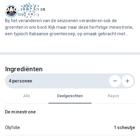
ofdinhoud
Jeroen Meus
3590 recepten
Bij het veranderen van de seizoenen veranderen ook de
groenten in ons bord. Kijk maar naar deze herfstige minestrone,
een typisch Italiaanse groentesoep, op smaak gebracht met
witte bonen in tomatensaus. De broodjes met olijf-
knoflookboter maken de maaltijd helemaal af.
Ingrediënten
4 personen
Alle
Deelgerechten
Rayon
De minestrone
Olijfolie
1 scheutje