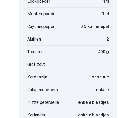
Lookpoeder
1 tl
Mosterdpoeder
1 el
Cayennepeper
0,5 koffielepel
Ajuinen
2
Tomaten
400 g
Grof zout
Xeresazijn
1 scheutje
Jalapenopepers
enkele
Platte peterselie
enkele blaadjes
Koriander
enkele blaadjes