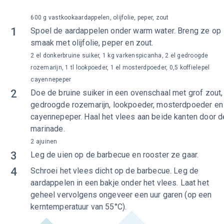
600 g vastkookaardappelen, olijfolie, peper, zout
1
Spoel de aardappelen onder warm water. Breng ze op
smaak met olijfolie, peper en zout.
2 el donkerbruine suiker, 1 kg varkenspicanha, 2 el gedroogde
rozemarijn, 1 tl lookpoeder, 1 el mosterdpoeder, 0,5 koffielepel
cayennepeper
2
Doe de bruine suiker in een ovenschaal met grof zout,
gedroogde rozemarijn, lookpoeder, mosterdpoeder en
cayennepeper. Haal het vlees aan beide kanten door d
marinade.
2 ajuinen
3
Leg de uien op de barbecue en rooster ze gaar.
4
Schroei het vlees dicht op de barbecue. Leg de
aardappelen in een bakje onder het vlees. Laat het
geheel vervolgens ongeveer een uur garen (op een
kerntemperatuur van 55°C).