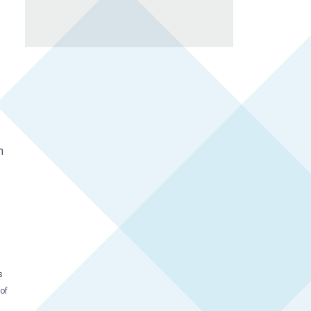
n
s
rof