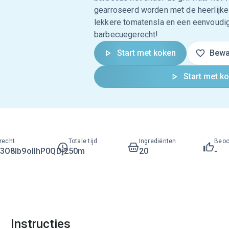
gearroseerd worden met de heerlijke
lekkere tomatensla en een eenvoudige
barbecuegerecht!
Start met koken
Bewa
Start met k
recht
Totale tijd
Ingrediënten
Beoo
O8lb9ollhP0QDj2
50m
20
-
Instructies