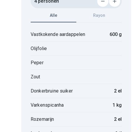
4 personen
Alle
Rayon
Vastkokende aardappelen
600 g
Olijfolie
Peper
Zout
Donkerbruine suiker
2 el
Varkenspicanha
1 kg
Rozemarijn
2 el