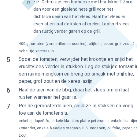
Gebruik je een barbecue met houtskool? Zorg
TIP
dan voor een gloeiend hete grill voor het
dichtschroeien van het vlees. Haal het vlees er
even af en laat de kolen afkoelen. Laat het vlees
dan rustig verder garen op de grill.
400 g tomaten (verschillende soorten), olijfolie, peper, grof zout, 1
scheutje xeresazijn
5
Spoel de tomaten, verwijder het kroontje en snijd het
vruchtvlees verder in stukken. Leg de stukjes tomaat i
een ruime mengkom en breng op smaak met olijfolie,
peper, grof zout en de xeres-azijn.
6
Haal de uien van de bbq, draai het vlees om en laat
rusten wanneer het gaar is.
7
Pel de geroosterde uien, snijd ze in stukken en voeg
toe aan de tomatensla.
enkele jalapeño's, enkele blaadjes platte peterselie, enkele blaadje
koriander, enkele blaadjes oregano, 0,5 limoenen, olijfolie, peper, g
zout