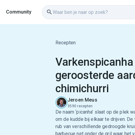
Community
Recepten
Varkenspicanha
geroosterde aar
chimichurri
Jeroen Meus
3590 recepten
De naam ‘picanha’ slaat op de plek w
om de kudde bij elkaar te drijven. D
rub van verschillende gedroogde kru
barbecue net onder de gril waar het 