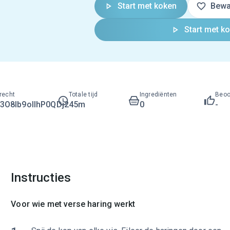
Start met koken
Bewa
Start met k
recht
Totale tijd
Ingrediënten
Beoo
O8lb9ollhP0QDj2
45m
0
-
Instructies
Voor wie met verse haring werkt