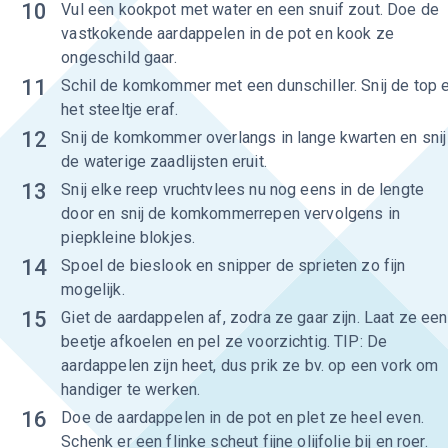
10
Vul een kookpot met water en een snuif zout. Doe de
vastkokende aardappelen in de pot en kook ze
ongeschild gaar.
11
Schil de komkommer met een dunschiller. Snij de top 
het steeltje eraf.
12
Snij de komkommer overlangs in lange kwarten en snij
de waterige zaadlijsten eruit.
13
Snij elke reep vruchtvlees nu nog eens in de lengte
door en snij de komkommerrepen vervolgens in
piepkleine blokjes.
14
Spoel de bieslook en snipper de sprieten zo fijn
mogelijk.
15
Giet de aardappelen af, zodra ze gaar zijn. Laat ze een
beetje afkoelen en pel ze voorzichtig. TIP: De
aardappelen zijn heet, dus prik ze bv. op een vork om
handiger te werken.
16
Doe de aardappelen in de pot en plet ze heel even.
Schenk er een flinke scheut fijne olijfolie bij en roer.