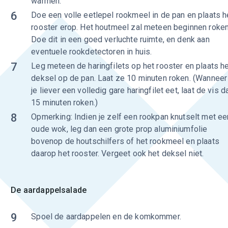
warmen.
6
Doe een volle eetlepel rookmeel in de pan en plaats h
rooster erop. Het houtmeel zal meteen beginnen roken
Doe dit in een goed verluchte ruimte, en denk aan
eventuele rookdetectoren in huis.
7
Leg meteen de haringfilets op het rooster en plaats h
deksel op de pan. Laat ze 10 minuten roken. (Wanneer
je liever een volledig gare haringfilet eet, laat de vis d
15 minuten roken.)
8
Opmerking: Indien je zelf een rookpan knutselt met ee
oude wok, leg dan een grote prop aluminiumfolie
bovenop de houtschilfers of het rookmeel en plaats
daarop het rooster. Vergeet ook het deksel niet.
De aardappelsalade
9
Spoel de aardappelen en de komkommer.