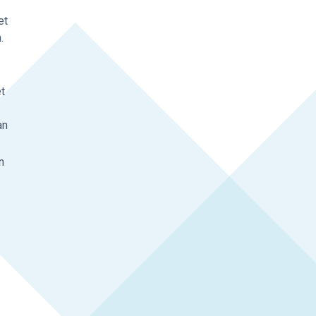
et
.
et
an
n