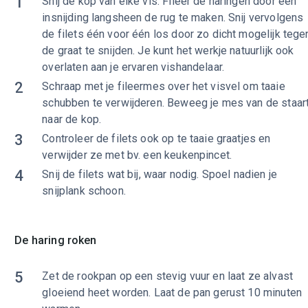
1
Snij de kop van elke vis. Fileer de haringen door een
insnijding langsheen de rug te maken. Snij vervolgens
de filets één voor één los door zo dicht mogelijk tege
de graat te snijden. Je kunt het werkje natuurlijk ook
overlaten aan je ervaren vishandelaar.
2
Schraap met je fileermes over het visvel om taaie
schubben te verwijderen. Beweeg je mes van de staar
naar de kop.
3
Controleer de filets ook op te taaie graatjes en
verwijder ze met bv. een keukenpincet.
4
Snij de filets wat bij, waar nodig. Spoel nadien je
snijplank schoon.
De haring roken
5
Zet de rookpan op een stevig vuur en laat ze alvast
gloeiend heet worden. Laat de pan gerust 10 minuten