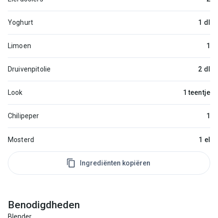
Yoghurt
1 dl
Limoen
1
Druivenpitolie
2 dl
Look
1 teentje
Chilipeper
1
Mosterd
1 el
Ingrediënten kopiëren
Benodigdheden
Blender