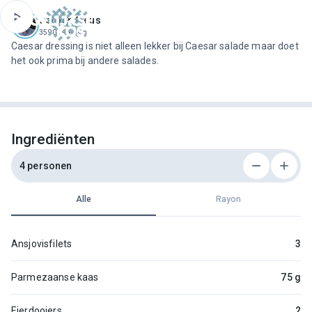
ofdinhoud
Jeroen Meus
3590 recepten
Caesar dressing is niet alleen lekker bij Caesar salade maar doet
het ook prima bij andere salades.
Ingrediënten
4 personen
Alle
Rayon
Ansjovisfilets
3
Parmezaanse kaas
75 g
Eierdooiers
2