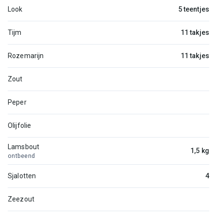
Look
5 teentjes
Tijm
11 takjes
Rozemarijn
11 takjes
Zout
Peper
Olijfolie
Lamsbout
1,5 kg
ontbeend
Sjalotten
4
Zeezout