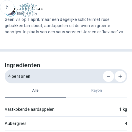
ofdinhoud
Jeroen Meus
3590 recepten
Geen vis op 1 april, maar een degelijke schotel met rosé
gebakken lamsbout, aardappelen uit de oven en groene
boontjes. In plaats van een saus serveert Jeroen er ‘kaviaar’ van
aubergine bij. Het vruchtvlees van de groenten confijt hij in de
oven, samen met rozemarijn, tijm en een beetje look. Ideaal…
Ingrediënten
4 personen
Alle
Rayon
Vastkokende aardappelen
1 kg
Aubergines
4