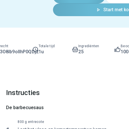
Start met k
recht
Totale tijd
Ingrediënten
Beoo
O8lb9ollhP0QDj2
1u
25
10
Instructies
De barbecuesaus
800 g entrecote