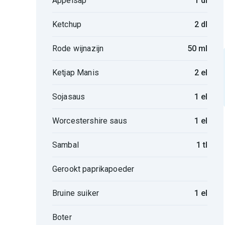
Appelsap
1 dl
Ketchup
2 dl
Rode wijnazijn
50 ml
Ketjap Manis
2 el
Sojasaus
1 el
Worcestershire saus
1 el
Sambal
1 tl
Gerookt paprikapoeder
Bruine suiker
1 el
Boter