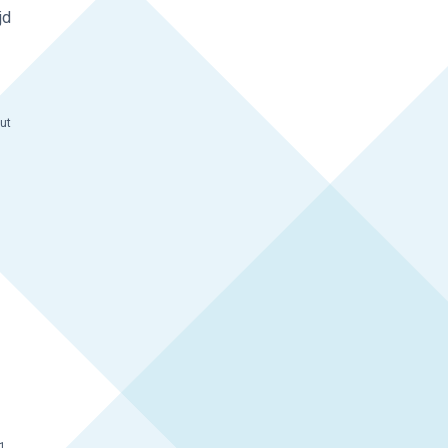
jd
out
t
 1