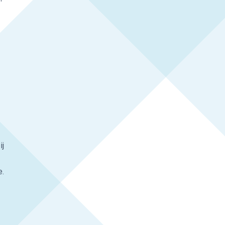
ij
e.