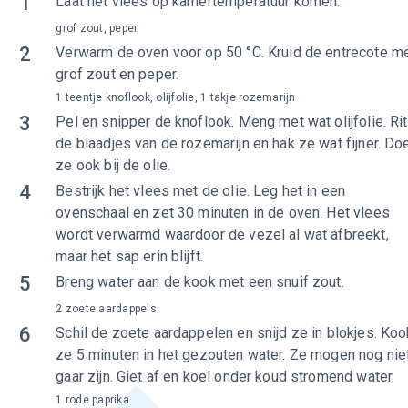
1
Laat het vlees op kamertemperatuur komen.
grof zout, peper
2
Verwarm de oven voor op 50 °C. Kruid de entrecote m
grof zout en peper.
1 teentje knoflook, olijfolie, 1 takje rozemarijn
3
Pel en snipper de knoflook. Meng met wat olijfolie. Ri
de blaadjes van de rozemarijn en hak ze wat fijner. Do
ze ook bij de olie.
4
Bestrijk het vlees met de olie. Leg het in een
ovenschaal en zet 30 minuten in de oven. Het vlees
wordt verwarmd waardoor de vezel al wat afbreekt,
maar het sap erin blijft.
5
Breng water aan de kook met een snuif zout.
2 zoete aardappels
6
Schil de zoete aardappelen en snijd ze in blokjes. Koo
ze 5 minuten in het gezouten water. Ze mogen nog nie
gaar zijn. Giet af en koel onder koud stromend water.
1 rode paprika