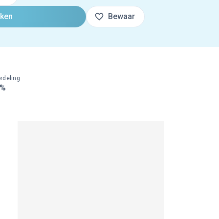
oken
Bewaar
rdeling
0%