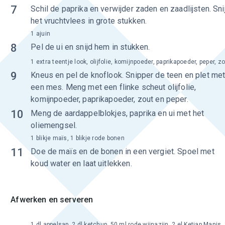
7
Schil de paprika en verwijder zaden en zaadlijsten. Sni
het vruchtvlees in grote stukken.
1 ajuin
8
Pel de ui en snijd hem in stukken.
1 extra teentje look, olijfolie, komijnpoeder, paprikapoeder, peper, z
9
Kneus en pel de knoflook. Snipper de teen en plet me
een mes. Meng met een flinke scheut olijfolie,
komijnpoeder, paprikapoeder, zout en peper.
10
Meng de aardappelblokjes, paprika en ui met het
oliemengsel.
1 blikje maïs, 1 blikje rode bonen
11
Doe de maïs en de bonen in een vergiet. Spoel met
koud water en laat uitlekken.
Afwerken en serveren
1 dl appelsap, 2 dl ketchup, 50 ml rode wijnazijn, 2 el Ketjap Manis,