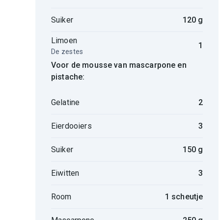
Suiker
120 g
Limoen
1
De zestes
Voor de mousse van mascarpone en
pistache:
Gelatine
2
Eierdooiers
3
Suiker
150 g
Eiwitten
3
Room
1 scheutje