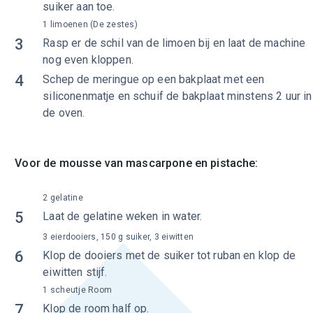
suiker aan toe.
1 limoenen (De zestes)
3
Rasp er de schil van de limoen bij en laat de machine
nog even kloppen.
4
Schep de meringue op een bakplaat met een
siliconenmatje en schuif de bakplaat minstens 2 uur in
de oven.
Voor de mousse van mascarpone en pistache:
2 gelatine
5
Laat de gelatine weken in water.
3 eierdooiers, 150 g suiker, 3 eiwitten
6
Klop de dooiers met de suiker tot ruban en klop de
eiwitten stijf.
1 scheutje Room
7
Klop de room half op.