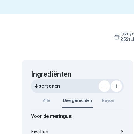
Type ge
25St
Ingrediënten
4 personen
Alle
Deelgerechten
Rayon
Voor de meringue:
Eiwitten
3