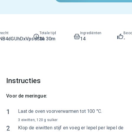
recht
Totale tijd
Ingrediënten
Beoo
LNB4dGUhDxVpsdSM
2u 30m
14
-
Instructies
Voor de meringue:
1
Laat de oven voorverwarmen tot 100 °C.
3 eiwitten, 120 g suiker
2
Klop de eiwitten stijf en voeg er lepel per lepel de