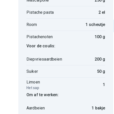
Mascarpone
250 g
Pistache pasta
2 el
Room
1 scheutje
Pistachenoten
100 g
Voor de coulis:
Diepvriesaardbeien
200 g
Suiker
50 g
Limoen
1
Het sap
Om af te werken:
Aardbeien
1 bakje