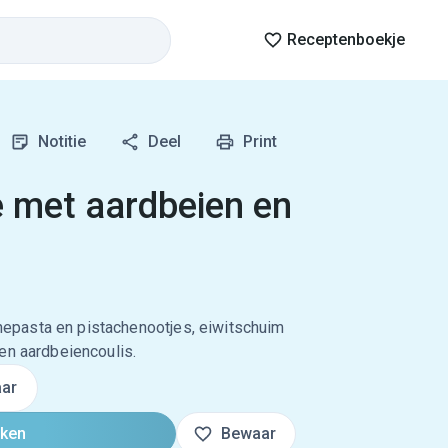
Receptenboekje
Notitie
Deel
Print
 met aardbeien en
pasta en pistachenootjes, eiwitschuim
en aardbeiencoulis.
ar
oken
Bewaar