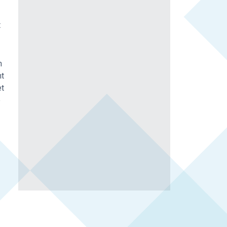
t
n
ht
et
e