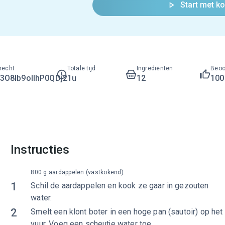
Start met k
recht
Totale tijd
Ingrediënten
Beoo
O8lb9ollhP0QDj2
1u
12
10
Instructies
800 g aardappelen (vastkokend)
1
Schil de aardappelen en kook ze gaar in gezouten
water.
2
Smelt een klont boter in een hoge pan (sautoir) op het
vuur. Voeg een scheutje water toe.