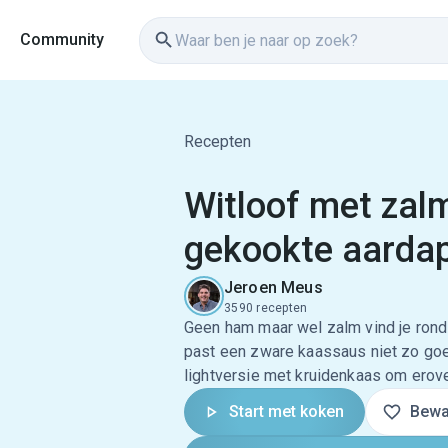
Community
Recepten
Witloof met zal
gekookte aarda
Jeroen Meus
3590 recepten
Geen ham maar wel zalm vind je rond 
past een zware kaassaus niet zo go
lightversie met kruidenkaas om erover
Start met koken
Bewa