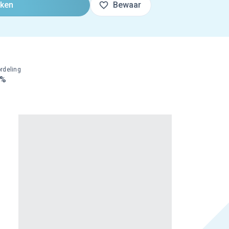
oken
Bewaar
rdeling
0%