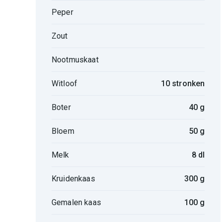
Peper
Zout
Nootmuskaat
Witloof
10 stronken
Boter
40 g
Bloem
50 g
Melk
8 dl
Kruidenkaas
300 g
Gemalen kaas
100 g