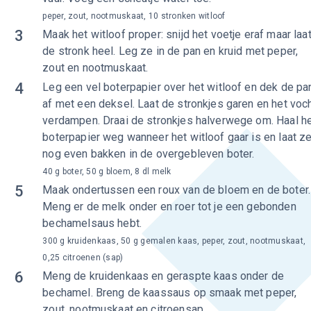
peper, zout, nootmuskaat, 10 stronken witloof
3
Maak het witloof proper: snijd het voetje eraf maar laa
de stronk heel. Leg ze in de pan en kruid met peper,
zout en nootmuskaat.
4
Leg een vel boterpapier over het witloof en dek de pa
af met een deksel. Laat de stronkjes garen en het voc
verdampen. Draai de stronkjes halverwege om. Haal h
boterpapier weg wanneer het witloof gaar is en laat z
nog even bakken in de overgebleven boter.
40 g boter, 50 g bloem, 8 dl melk
5
Maak ondertussen een roux van de bloem en de boter.
Meng er de melk onder en roer tot je een gebonden
bechamelsaus hebt.
300 g kruidenkaas, 50 g gemalen kaas, peper, zout, nootmuskaat,
0,25 citroenen (sap)
6
Meng de kruidenkaas en geraspte kaas onder de
bechamel. Breng de kaassaus op smaak met peper,
zout, nootmuskaat en citroensap.