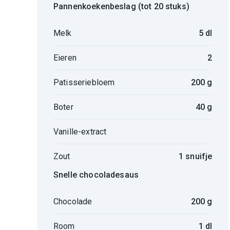
Pannenkoekenbeslag (tot 20 stuks)
Melk
5 dl
Eieren
2
Patisseriebloem
200 g
Boter
40 g
Vanille-extract
Zout
1 snuifje
Snelle chocoladesaus
Chocolade
200 g
Room
1 dl