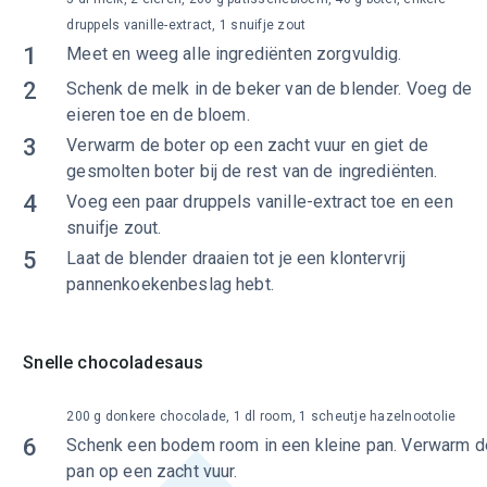
druppels vanille-extract, 1 snuifje zout
1
Meet en weeg alle ingrediënten zorgvuldig.
2
Schenk de melk in de beker van de blender. Voeg de
eieren toe en de bloem.
3
Verwarm de boter op een zacht vuur en giet de
gesmolten boter bij de rest van de ingrediënten.
4
Voeg een paar druppels vanille-extract toe en een
snuifje zout.
5
Laat de blender draaien tot je een klontervrij
pannenkoekenbeslag hebt.
Snelle chocoladesaus
200 g donkere chocolade, 1 dl room, 1 scheutje hazelnootolie
6
Schenk een bodem room in een kleine pan. Verwarm d
pan op een zacht vuur.