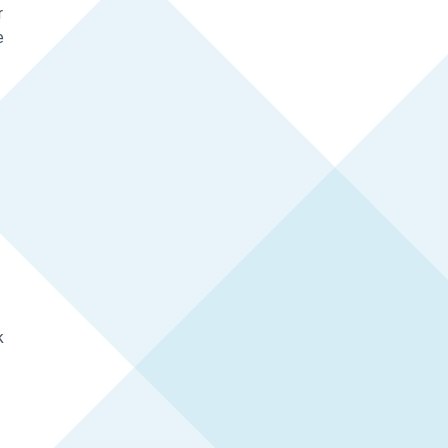
r
e
k