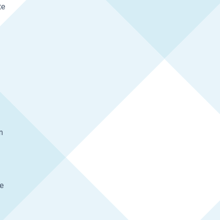
te
n
.
.
je