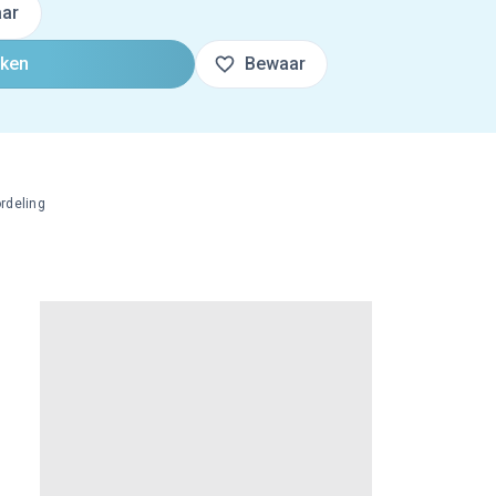
ar
oken
Bewaar
rdeling