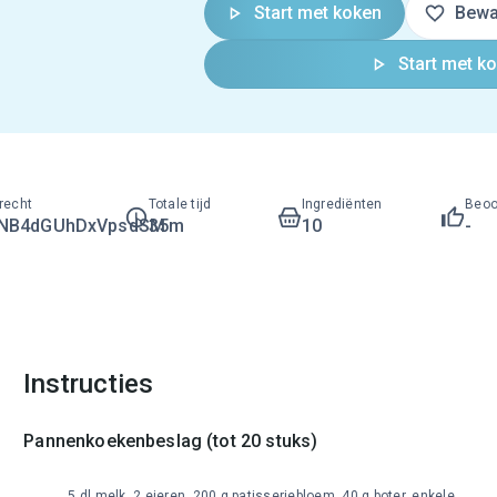
Start met koken
Bewa
Start met k
recht
Totale tijd
Ingrediënten
Beoo
LNB4dGUhDxVpsdSM
35m
10
-
Instructies
Pannenkoekenbeslag (tot 20 stuks)
5 dl melk, 2 eieren, 200 g patisseriebloem, 40 g boter, enkele