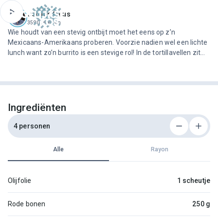
ofdinhoud
Jeroen Meus
3590 recepten
Wie houdt van een stevig ontbijt moet het eens op z’n
Mexicaans-Amerikaans proberen. Voorzie nadien wel een lichte
lunch want zo’n burrito is een stevige rol! In de tortillavellen zit
een heerlijke mix van eieren, bonen, tomaten en kaas verpakt.
Wie het ’s ochtends liever bij een boterham met confi…
Ingrediënten
4 personen
Alle
Rayon
Olijfolie
1 scheutje
Rode bonen
250 g