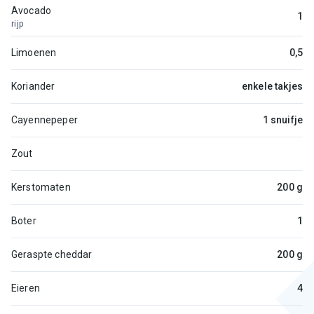
Avocado
1
rijp
Limoenen
0,5
Koriander
enkele takjes
Cayennepeper
1 snuifje
Zout
Kerstomaten
200 g
Boter
1
Geraspte cheddar
200 g
Eieren
4