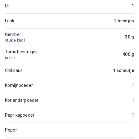
Ui
1
Look
2 teentjes
Gember
30 g
stukje knol
Tomatenstukjes
400 g
in blik
Chilisaus
1 scheutje
Komijnpoeder
1
Korianderpoeder
1
Paprikapoeder
1
Peper