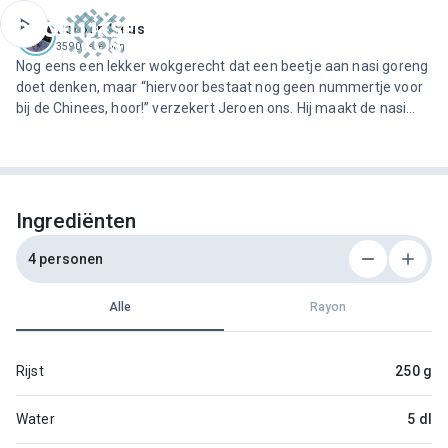
ofdinhoud
Jeroen Meus
3590 recepten
Nog eens een lekker wokgerecht dat een beetje aan nasi goreng
doet denken, maar “hiervoor bestaat nog geen nummertje voor
bij de Chinees, hoor!” verzekert Jeroen ons. Hij maakt de nasi
wat ‘chiquer’ door parelhoen te gebruiken, maar het gerecht is
even smakelijk met een ander soort gevogelte. Een re…
Ingrediënten
4 personen
Alle
Rayon
Rijst
250 g
Water
5 dl