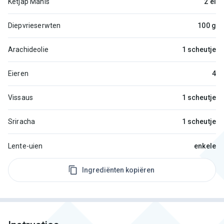
Ketjap Manis
2 el
Diepvrieserwten
100 g
Arachideolie
1 scheutje
Eieren
4
Vissaus
1 scheutje
Sriracha
1 scheutje
Lente-uien
enkele
Ingrediënten kopiëren