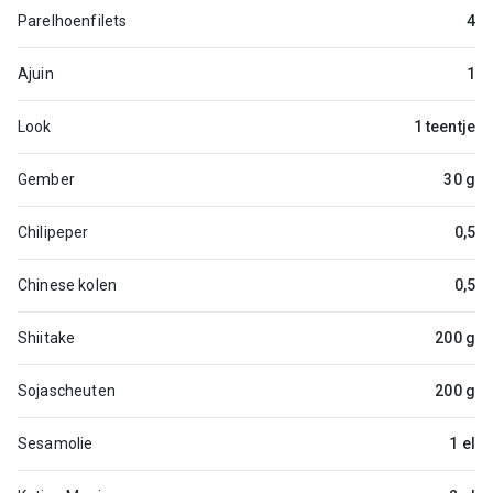
Parelhoenfilets
4
Ajuin
1
Look
1 teentje
Gember
30 g
Chilipeper
0,5
Chinese kolen
0,5
Shiitake
200 g
Sojascheuten
200 g
Sesamolie
1 el