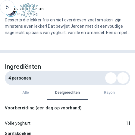
ofdinhoud
Jeroen Meus
3590 recepten
Desserts die lekker fris en niet overdreven zoet smaken, zijn
minstens even lekker! Dat bewijst Jeroen met dit eenvoudige
nagerecht op basis van yoghurt, vanille en amandel. Een simpele
aardbeisalade en de zelfgemaakte spritskoeken maken het
plaatje compleet!
Ingrediënten
4 personen
Alle
Deelgerechten
Rayon
Voorbereiding (een dag op voorhand)
Volle yoghurt
1 l
Spritskoeken