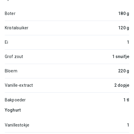
Boter
180 g
Kristalsuiker
120 g
Ei
1
Grof zout
1 snuifje
Bloem
220 g
Vanille-extract
2 dopje
Bakpoeder
1 tl
Yoghurt
Vanillestokje
1