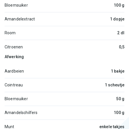
Bloemsuiker
100 g
Amandelextract
1 dopje
Room
2 dl
Citroenen
0,5
Afwerking
Aardbeien
1 bakje
Cointreau
1 scheutje
Bloemsuiker
50 g
Amandelschilfers
100 g
Munt
enkele takjes