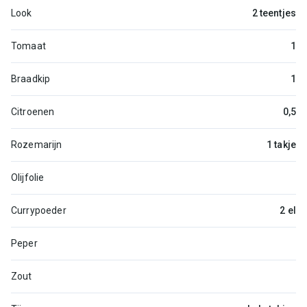
Look
2 teentjes
Tomaat
1
Braadkip
1
Citroenen
0,5
Rozemarijn
1 takje
Olijfolie
Currypoeder
2 el
Peper
Zout