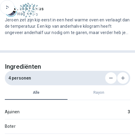
ofdinhoud
Jeroen Meus
3590 recepten
Jeroen zet zijn kip eerst in een heel warme oven en verlaagt dan
de temperatuur. Een kip van anderhalve kilogram heeft
ongeveer anderhalf uur nodig om te garen, maar verder heb je
er weinig omkijken naar.
Ingrediënten
4 personen
Alle
Rayon
Ajuinen
3
Boter