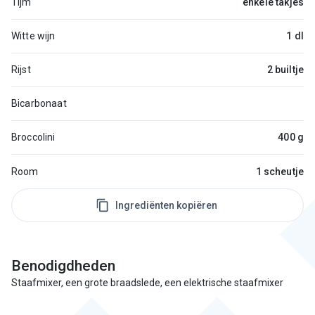
Tijm
enkele takjes
Witte wijn
1 dl
Rijst
2 builtje
Bicarbonaat
Broccolini
400 g
Room
1 scheutje
Ingrediënten kopiëren
Benodigdheden
Staafmixer, een grote braadslede, een elektrische staafmixer