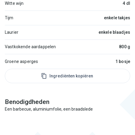
Witte wijn
4 dl
Tijm
enkele takjes
Laurier
enkele blaadjes
Vastkokende aardappelen
800 g
Groene asperges
1 bosje
Ingrediënten kopiëren
Benodigdheden
Een barbecue, aluminiumfolie, een braadslede