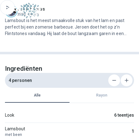
ofdinhoud
Jeroen Meus
3590 recepten
Lamsbout is het meest smaakvolle stuk van het lam en past
perfect bij een zomerse barbecue. Jeroen doet het op z’n
Flintstones vandaag. Hij laat de bout langzaam garen in een
saus van groenten en aardappelen, en serveert er groene
asperges bij.
Ingrediënten
4 personen
Alle
Rayon
Look
6 teentjes
Lamsbout
1
met been