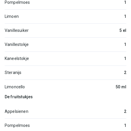
Pompelmoes
1
Limoen
1
Vanillesuiker
5 el
Vanillestokje
1
Kaneelstokje
1
Steranijs
2
Limoncello
50 ml
De fruitstukjes
Appelsienen
2
Pompelmoes
1