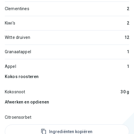
Clementines
2
Kiwi's
2
Witte druiven
12
Granaatappel
1
Appel
1
Kokos roosteren
Kokosnoot
30 g
Afwerken en opdienen
Citroensorbet
Ingrediënten kopiëren