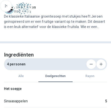
ofdinhoud
Jeroen Meus
3590 recepten
De klassieke Italiaanse groentesoep met stukjes heeft Jeroen
geïnspireerd om er een fruitige variant op te maken. Dit dessert
is een leuk alternatief voor de klassieke fruitsla. Wie er een
bolletje gepaneerde sorbet bij serveert zet meteen een verfijnd
en fris dessert op de tafel.
Ingrediënten
4 personen
Alle
Deelgerechten
Rayon
Het soepje
Sinaasappelen
5