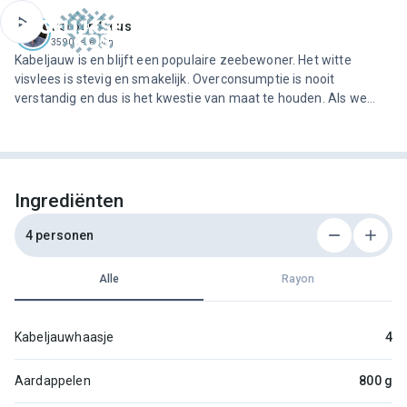
ofdinhoud
Jeroen Meus
3590 recepten
Kabeljauw is en blijft een populaire zeebewoner. Het witte
visvlees is stevig en smakelijk. Overconsumptie is nooit
verstandig en dus is het kwestie van maat te houden. Als we
met z’n allen slechts op tijd en stond van een stuk kabeljauw
genieten, dan kunnen ook alle komende generaties genieten
van…
Ingrediënten
4 personen
Alle
Rayon
Kabeljauwhaasje
4
Aardappelen
800 g