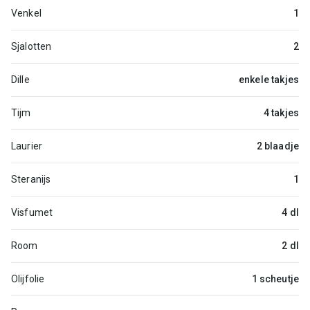
Venkel
1
Sjalotten
2
Dille
enkele takjes
Tijm
4 takjes
Laurier
2 blaadje
Steranijs
1
Visfumet
4 dl
Room
2 dl
Olijfolie
1 scheutje