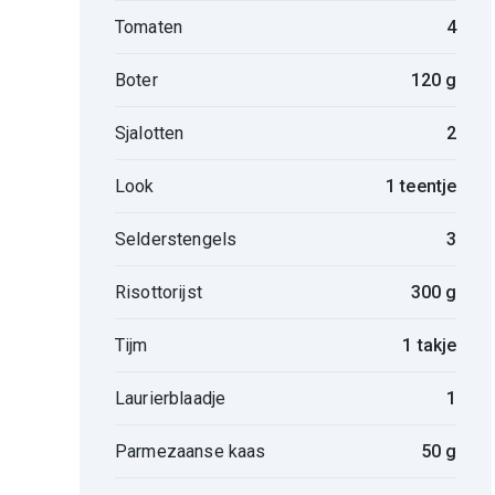
Tomaten
4
Boter
120 g
Sjalotten
2
Look
1 teentje
Selderstengels
3
Risottorijst
300 g
Tijm
1 takje
Laurierblaadje
1
Parmezaanse kaas
50 g