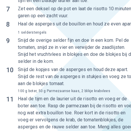
tijm en een blaadje laurier aan toe.
7
Zet een deksel op de pot en laat de risotto 10 minute
garen op een zacht vuur.
8
Haal de asperges uit de bouillon en houd ze even apar
1 selderstengels
9
Snijd de overige selder fijn en doe in een kom. Pel de
tomaten, snijd ze in vier en verwijder de zaadlijsten.
Snijd het vruchtvlees in blokjes en doe de blokjes bij 
selder in de kom.
10
Snijd de kopjes van de asperges en houd deze apart.
Snijd de rest van de asperges in stukjes en voeg ze t
aan de blokjes tomaat.
100 g boter, 50 g Parmezaanse kaas, 2 blikje krabvlees
11
Haal de tijm en de laurier uit de risotto en voeg er de
boter aan toe. Rasp de parmezaan bij de risotto en vo
nog wat extra bouillon toe. Roer kort in de risotto en
voeg er vervolgens de krab, de tomatenblokjes, de
asperges en de rauwe selder aan toe. Meng alles goe