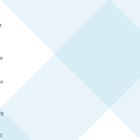
n
t.
de
oe
eg
d