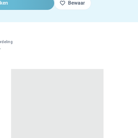
oken
Bewaar
rdeling
%