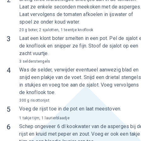
Laat ze enkele seconden meekoken met de asperges
Laat vervolgens de tomaten afkoelen in ijswater of
spoel ze onder koud water.
20 g boter, 2 sjalotten, 1 teentje knoflook
3
Laat een klont boter smelten in een pot. Pel de sjalot 
de knoflook en snipper ze fijn. Stoof de sjalot op een
zacht vuurtje.
3 selderstengels
4
Was de selder, verwijder eventueel aanwezig blad en
snijd een plakje van de voet. Snijd een drietal stengels
in stukjes en voeg toe aan de sjalot. Voeg vervolgens
de knoflook toe.
300 g risottorijst
5
Voeg de rijst toe in de pot en laat meestoven.
1 takje tijm, 1 laurierblaadje
6
Schep ongeveer 6 dl kookwater van de asperges bij d
rijst en kruid met peper en zout. Voeg er ook een takje