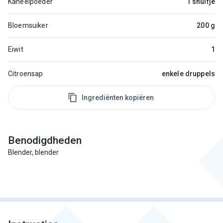
Kaneelpoeder
1 snuifje
Bloemsuiker
200 g
Eiwit
1
Citroensap
enkele druppels
Ingrediënten kopiëren
Benodigdheden
Blender, blender