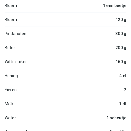
Bloem
1 een beetje
Bloem
120 g
Pindanoten
300 g
Boter
200 g
Witte suiker
160 g
Honing
4 el
Eieren
2
Melk
1 dl
Water
1 scheutje