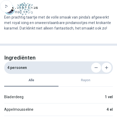
ofdinhoud
Jeroen Meus
3590 recepten
Een prachtig taartje met de volle smaak van pinda's afgewerkt
met royal icing en onweerstaanbare pindanootjes met krokante
karamel. Dat klinkt niet alleen fantastisch, het smaakt ook zo!
Ingrediënten
4 personen
Alle
Rayon
Bladerdeeg
1 vel
Appelmousseline
4 el