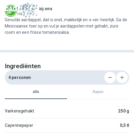
ofdinhoud
Lekker van bij ons
105 recepten
Gevulde aardappel, dat is snel, makkelijk en o-ver-heerlijk. Ga de
Mexicaanse toer op en vul je aardappelen met gehakt, zure
room en een frisse tomatensalsa.
Ingrediënten
4 personen
Alle
Rayon
Varkensgehakt
250 g
Cayennepeper
0,5 tl