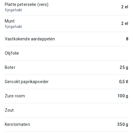
Platte peterselie (vers)
2 el
fijngehakt
Munt
2 el
fijngehakt
Vastkokende aardappelen
8
Olijfolie
Boter
25 g
Gerookt paprikapoeder
0,5 tl
Zure room
100 g
Zout
Kerstomaten
350 g