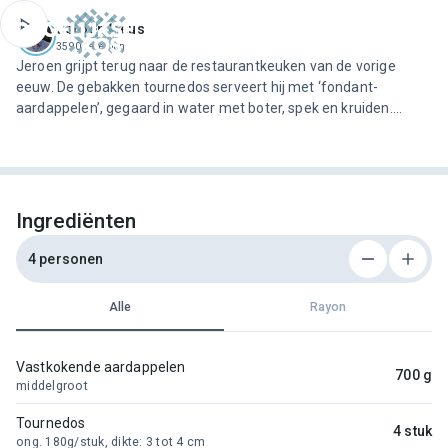
ofdinhoud
Jeroen Meus
3590 recepten
Jeroen grijpt terug naar de restaurantkeuken van de vorige
eeuw. De gebakken tournedos serveert hij met ‘fondant-
aardappelen’, gegaard in water met boter, spek en kruiden.
Serveer er een eenvoudige witloofsalade met appel bij, en
geniet van ‘la bonne cuisine’…
Ingrediënten
4 personen
Alle
Rayon
Vastkokende aardappelen
700 g
middelgroot
Tournedos
4 stuk
ong. 180g/stuk, dikte: 3 tot 4 cm