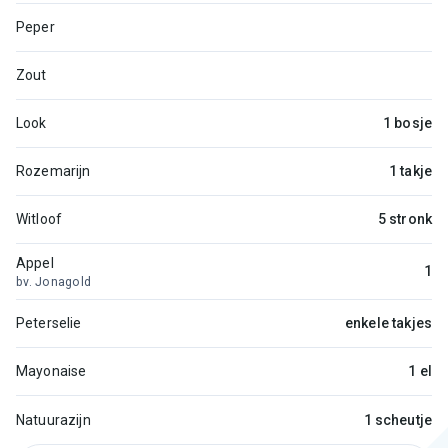
Peper
Zout
Look
1 bosje
Rozemarijn
1 takje
Witloof
5 stronk
Appel
1
bv. Jonagold
Peterselie
enkele takjes
Mayonaise
1 el
Natuurazijn
1 scheutje