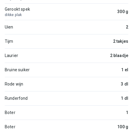
Gerookt spek
300 g
dikke plak
Uien
2
Tijm
2 takjes
Laurier
2 blaadje
Bruine suiker
1 el
Rode wijn
3 dl
Runderfond
1 dl
Boter
1
Boter
100 g