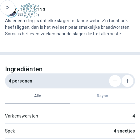
ofdinhoud
Jeroen Meus
3590 recepten
Als er één ding is dat elke slager ter lande wel in z’n toonbank
heeft liggen, dan is het wel een paar smakelijke braadworsten.
Soms is het even zoeken naar de slager die het allerbeste
recept heeft, want de ene worst is de andere niet.Voor dit recept
kiest Jeroen voor een verse grof gemalen varkens…
Ingrediënten
4 personen
Alle
Rayon
Varkensworsten
4
Spek
4 sneetjes