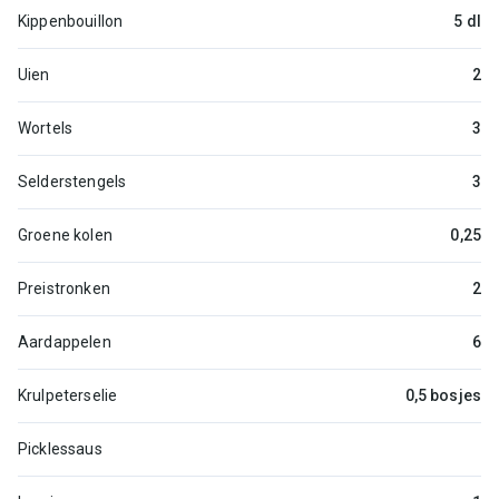
Kippenbouillon
5 dl
Uien
2
Wortels
3
Selderstengels
3
Groene kolen
0,25
Preistronken
2
Aardappelen
6
Krulpeterselie
0,5 bosjes
Picklessaus