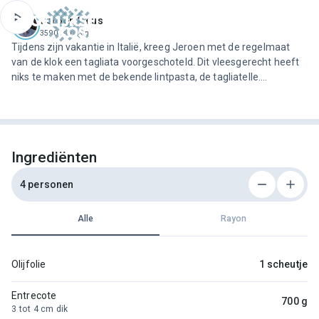
ofdinhoud
Jeroen Meus
3590 recepten
Tijdens zijn vakantie in Italië, kreeg Jeroen met de regelmaat
van de klok een tagliata voorgeschoteld. Dit vleesgerecht heeft
niks te maken met de bekende lintpasta, de tagliatelle.
Integendeel: hier komt geen pasta aan te pas, want een ‘taglio di
carne’ is niet meer of niet minder dan een lap smakelijk
vlees.Een ‘tagliata’ bestaat uit sneetjes kortgebakken rundvlees,
geserveerd op sla, afgewerkt met schilfers echte Parmezaanse
kaas. En omdat je nu nog volop kan genieten van de beste
Ingrediënten
zomertomaten, serveert hij het gerecht met een simpele
tomatensla.
4 personen
Alle
Rayon
Olijfolie
1 scheutje
Entrecote
700 g
3 tot 4 cm dik