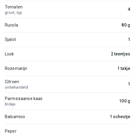
Tomaten
4
groot, rijp
Rucola
80 g
Sjalot
1
Look
2 teentjes
Rozemarijn
1 takje
Citroen
1
onbehandeld
Parmezaanse kaas
100 g
blokje
Balsamico
1 scheutje
Peper