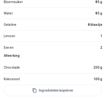
Bloemsuiker
85 g
Water
85 g
Gelatine
8 blaadje
Limoen
1
Eieren
2
Afwerking
Chocolade
250 g
Kokosnoot
100 g
Ingrediënten kopiëren