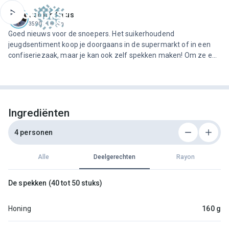
ofdinhoud
Jeroen Meus
3590 recepten
Goed nieuws voor de snoepers. Het suikerhoudend
jeugdsentiment koop je doorgaans in de supermarkt of in een
confiseriezaak, maar je kan ook zelf spekken maken! Om ze een
klein beetje culinair te maken geeft Jeroen ze een
limoensmaakje en een jasje van chocolade.Met dit recept krijg je
40 tot 50 spekken.
Ingrediënten
4 personen
Alle
Deelgerechten
Rayon
De spekken (40 tot 50 stuks)
Honing
160 g