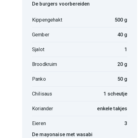
De burgers voorbereiden
Kippengehakt
500 g
Gember
40 g
Sjalot
1
Broodkruim
20 g
Panko
50 g
Chilisaus
1 scheutje
Koriander
enkele takjes
Eieren
3
De mayonaise met wasabi