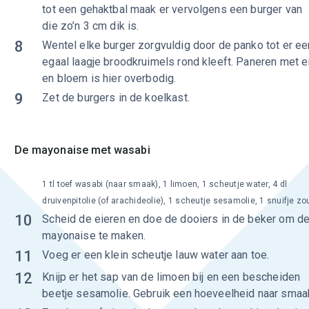
tot een gehaktbal maak er vervolgens een burger van
die zo’n 3 cm dik is.
8
Wentel elke burger zorgvuldig door de panko tot er ee
egaal laagje broodkruimels rond kleeft. Paneren met e
en bloem is hier overbodig.
9
Zet de burgers in de koelkast.
De mayonaise met wasabi
1 tl toef wasabi (naar smaak), 1 limoen, 1 scheutje water, 4 dl
druivenpitolie (of arachideolie), 1 scheutje sesamolie, 1 snuifje zo
10
Scheid de eieren en doe de dooiers in de beker om d
mayonaise te maken.
11
Voeg er een klein scheutje lauw water aan toe.
12
Knijp er het sap van de limoen bij en een bescheiden
beetje sesamolie. Gebruik een hoeveelheid naar smaa