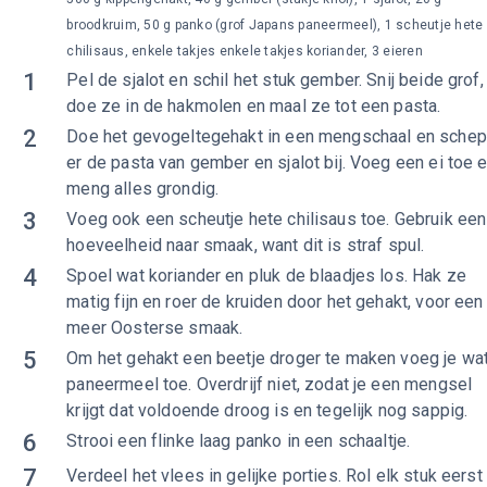
broodkruim, 50 g panko (grof Japans paneermeel), 1 scheutje hete
chilisaus, enkele takjes enkele takjes koriander, 3 eieren
1
Pel de sjalot en schil het stuk gember. Snij beide grof,
doe ze in de hakmolen en maal ze tot een pasta.
2
Doe het gevogeltegehakt in een mengschaal en schep
er de pasta van gember en sjalot bij. Voeg een ei toe 
meng alles grondig.
3
Voeg ook een scheutje hete chilisaus toe. Gebruik een
hoeveelheid naar smaak, want dit is straf spul.
4
Spoel wat koriander en pluk de blaadjes los. Hak ze
matig fijn en roer de kruiden door het gehakt, voor een
meer Oosterse smaak.
5
Om het gehakt een beetje droger te maken voeg je wa
paneermeel toe. Overdrijf niet, zodat je een mengsel
krijgt dat voldoende droog is en tegelijk nog sappig.
6
Strooi een flinke laag panko in een schaaltje.
7
Verdeel het vlees in gelijke porties. Rol elk stuk eerst