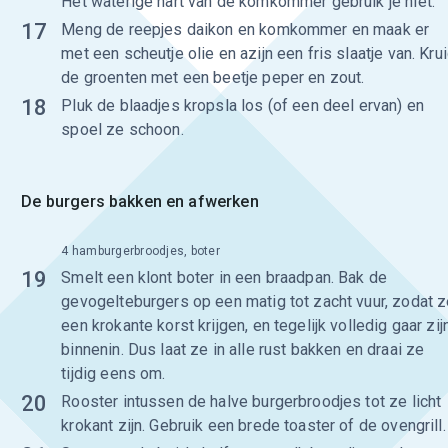
Het waterige hart van de komkommer gebruik je niet.
17
Meng de reepjes daikon en komkommer en maak er
met een scheutje olie en azijn een fris slaatje van. Kru
de groenten met een beetje peper en zout.
18
Pluk de blaadjes kropsla los (of een deel ervan) en
spoel ze schoon.
De burgers bakken en afwerken
4 hamburgerbroodjes, boter
19
Smelt een klont boter in een braadpan. Bak de
gevogelteburgers op een matig tot zacht vuur, zodat 
een krokante korst krijgen, en tegelijk volledig gaar zij
binnenin. Dus laat ze in alle rust bakken en draai ze
tijdig eens om.
20
Rooster intussen de halve burgerbroodjes tot ze licht
krokant zijn. Gebruik een brede toaster of de ovengrill.