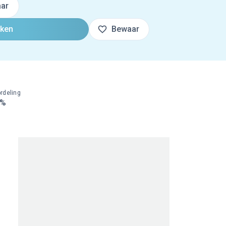
ar
oken
Bewaar
rdeling
0%