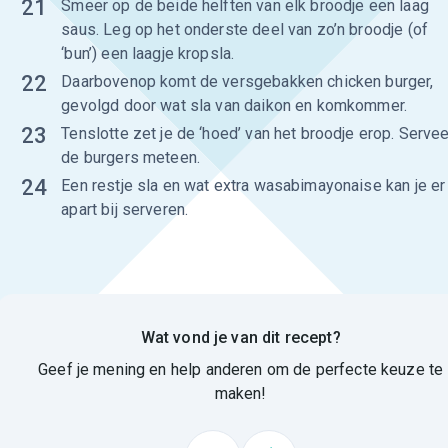
21
Smeer op de beide helften van elk broodje een laag
saus. Leg op het onderste deel van zo’n broodje (of
‘bun’) een laagje kropsla.
22
Daarbovenop komt de versgebakken chicken burger,
gevolgd door wat sla van daikon en komkommer.
23
Tenslotte zet je de ‘hoed’ van het broodje erop. Servee
de burgers meteen.
24
Een restje sla en wat extra wasabimayonaise kan je er
apart bij serveren.
Wat vond je van dit recept?
Geef je mening en help anderen om de perfecte keuze te
maken!