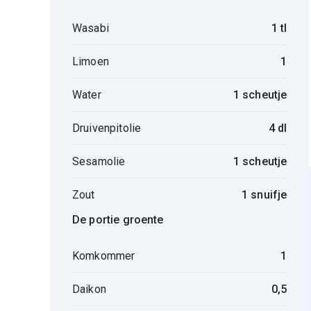
Wasabi
1 tl
Limoen
1
Water
1 scheutje
Druivenpitolie
4 dl
Sesamolie
1 scheutje
Zout
1 snuifje
De portie groente
Komkommer
1
Daikon
0,5