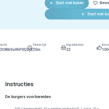
Start met koken
Bewa
Start met k
recht
Totale tijd
Ingrediënten
Beoo
O8lb9ollhP0QDj2
35m
22
10
Instructies
De burgers voorbereiden
500 g kippengehakt, 40 g gember (stukje knol), 1 sjalot, 20 g