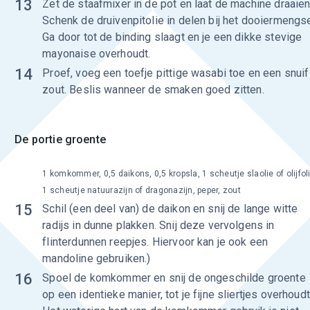
13
Zet de staafmixer in de pot en laat de machine draaien
Schenk de druivenpitolie in delen bij het dooiermengse
Ga door tot de binding slaagt en je een dikke stevige
mayonaise overhoudt.
14
Proef, voeg een toefje pittige wasabi toe en een snuif
zout. Beslis wanneer de smaken goed zitten.
De portie groente
1 komkommer, 0,5 daikons, 0,5 kropsla, 1 scheutje slaolie of olijfoli
1 scheutje natuurazijn of dragonazijn, peper, zout
15
Schil (een deel van) de daikon en snij de lange witte
radijs in dunne plakken. Snij deze vervolgens in
flinterdunnen reepjes. Hiervoor kan je ook een
mandoline gebruiken.)
16
Spoel de komkommer en snij de ongeschilde groente
op een identieke manier, tot je fijne sliertjes overhoudt