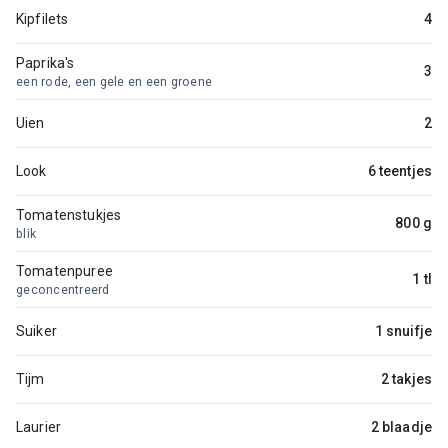
Kipfilets
4
Paprika's
3
een rode, een gele en een groene
Uien
2
Look
6 teentjes
Tomatenstukjes
800 g
blik
Tomatenpuree
1 tl
geconcentreerd
Suiker
1 snuifje
Tijm
2 takjes
Laurier
2 blaadje