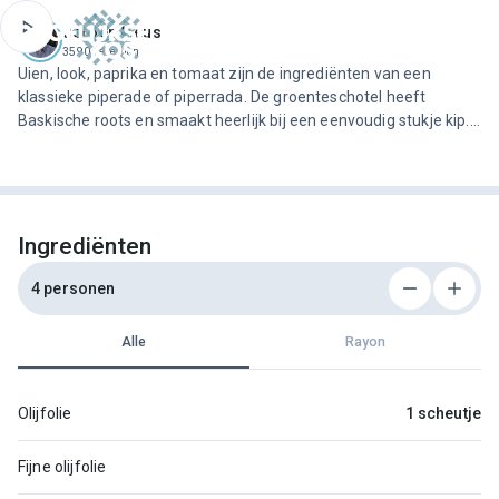
ofdinhoud
Jeroen Meus
3590 recepten
Uien, look, paprika en tomaat zijn de ingrediënten van een
klassieke piperade of piperrada. De groenteschotel heeft
Baskische roots en smaakt heerlijk bij een eenvoudig stukje kip.
Om in de zuiderse sfeer te blijven, serveer je er geroosterde
aardappelen bij met rozemarijn en salie.
Ingrediënten
4 personen
Alle
Rayon
Olijfolie
1 scheutje
Fijne olijfolie