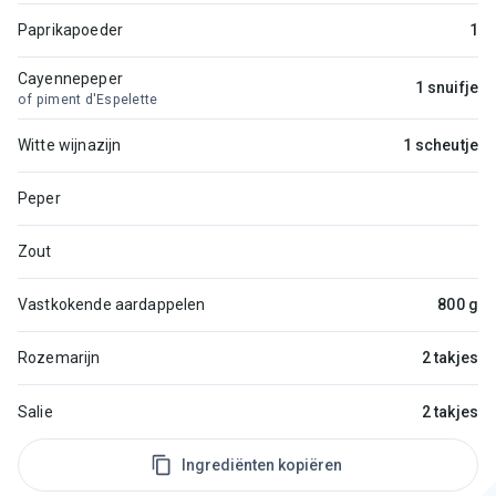
Paprikapoeder
1
Cayennepeper
1 snuifje
of piment d'Espelette
Witte wijnazijn
1 scheutje
Peper
Zout
Vastkokende aardappelen
800 g
Rozemarijn
2 takjes
Salie
2 takjes
Ingrediënten kopiëren