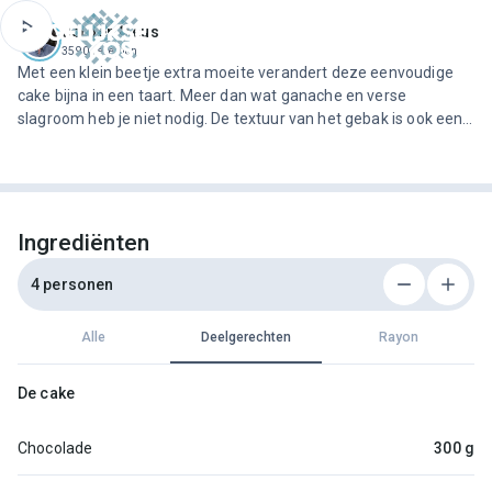
ofdinhoud
Jeroen Meus
3590 recepten
Met een klein beetje extra moeite verandert deze eenvoudige
cake bijna in een taart. Meer dan wat ganache en verse
slagroom heb je niet nodig. De textuur van het gebak is ook een
beetje anders dan anders. Door wat polenta (maïsgriesmeel) te
gebruiken zit er extra ‘beet’ aan en het amandelpoeder zorg…
Ingrediënten
4 personen
Alle
Deelgerechten
Rayon
De cake
Chocolade
300 g