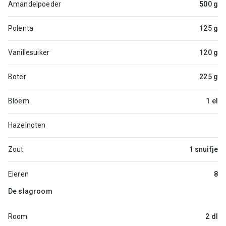
Amandelpoeder
500 g
Polenta
125 g
Vanillesuiker
120 g
Boter
225 g
Bloem
1 el
Hazelnoten
Zout
1 snuifje
Eieren
8
De slagroom
Room
2 dl