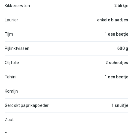
Kikkererwten
2 blikje
Laurier
enkele blaadjes
Tijm
1 een beetje
Pijlinktvissen
600 g
Olijfolie
2 scheutjes
Tahini
1 een beetje
Komijn
Gerookt paprikapoeder
1 snuifje
Zout