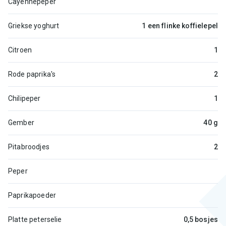
Cayennepeper
Griekse yoghurt
1 een flinke koffielepel
Citroen
1
Rode paprika's
2
Chilipeper
1
Gember
40 g
Pitabroodjes
2
Peper
Paprikapoeder
Platte peterselie
0,5 bosjes