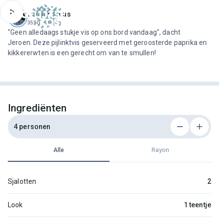
ofdinhoud
Jeroen Meus
3590 recepten
"Geen alledaags stukje vis op ons bord vandaag", dacht
Jeroen. Deze pijlinktvis geserveerd met geroosterde paprika en
kikkererwten is een gerecht om van te smullen!
Ingrediënten
4 personen
Alle
Rayon
Sjalotten
2
Look
1 teentje