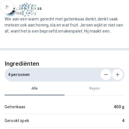
ofdinhoud
Jeroen Meus
3590 recepten
Wie aan een warm gerecht met geitenkaas denkt, denkt vaak
meteen ook aan honing, sla en wat fruit. Jeroen wijkt er niet van
af, want het is een beproefd smakenpalet. Hij maakt een
voorgerecht met gepaneerde en gefrituurde balletjes verse
Belgische geitenkaas, geserveerd op pittige en gezonde
waterkers en partjes peer. Lepel er nog een warme zoet-zure
vinaigrette met gebakken spek over en dan is niemand nog te
houden.
Ingrediënten
4 personen
Alle
Rayon
Geitenkaas
400 g
Gerookt spek
4