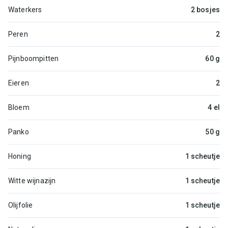
Waterkers
2 bosjes
Peren
2
Pijnboompitten
60 g
Eieren
2
Bloem
4 el
Panko
50 g
Honing
1 scheutje
Witte wijnazijn
1 scheutje
Olijfolie
1 scheutje