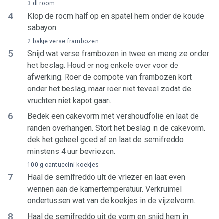
3 dl room
4
Klop de room half op en spatel hem onder de koude
sabayon.
2 bakje verse frambozen
5
Snijd wat verse frambozen in twee en meng ze onder
het beslag. Houd er nog enkele over voor de
afwerking. Roer de compote van frambozen kort
onder het beslag, maar roer niet teveel zodat de
vruchten niet kapot gaan.
6
Bedek een cakevorm met vershoudfolie en laat de
randen overhangen. Stort het beslag in de cakevorm,
dek het geheel goed af en laat de semifreddo
minstens 4 uur bevriezen.
100 g cantuccini koekjes
7
Haal de semifreddo uit de vriezer en laat even
wennen aan de kamertemperatuur. Verkruimel
ondertussen wat van de koekjes in de vijzelvorm.
8
Haal de semifreddo uit de vorm en snijd hem in