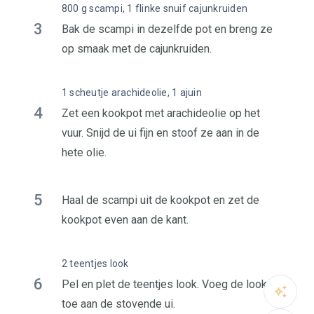
800 g scampi, 1 flinke snuif cajunkruiden
3
Bak de scampi in dezelfde pot en breng ze
op smaak met de cajunkruiden.
1 scheutje arachideolie, 1 ajuin
4
Zet een kookpot met arachideolie op het
vuur. Snijd de ui fijn en stoof ze aan in de
hete olie.
5
Haal de scampi uit de kookpot en zet de
kookpot even aan de kant.
2 teentjes look
6
Pel en plet de teentjes look. Voeg de look
toe aan de stovende ui.