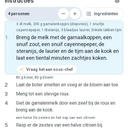
Instructies
4 personen
Ingrediënten
3 dl melk, 200 g garnalenkopjes (diepvries), 1 snuifje
cayennepeper, 1 Steranijs, 3 blaadjes laurier, Enkele takken tijm
1
Breng de melk met de garnaalkoppen, een
snuif zout, een snuif cayennepeper, de
steranijs, de laurier en de tijm aan de kook en
laat een tiental minuten zachtjes koken.
Vraag het aan sous-chef
80 g boter, 80 g bloem
2
Laat de boter smelten en voeg er de bloem aan toe.
3
Meng tot een stevige roux.
4
Giet de garnalenmelk door een zeef bij de roux en
breng aan de kook.
een halve De zestes en het sap van een citroen
5
Rasp er de zestes van een halve citroen bij.