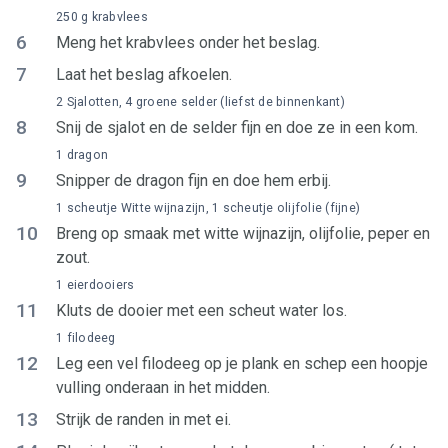
250 g krabvlees
6
Meng het krabvlees onder het beslag.
7
Laat het beslag afkoelen.
2 Sjalotten, 4 groene selder (liefst de binnenkant)
8
Snij de sjalot en de selder fijn en doe ze in een kom.
1 dragon
9
Snipper de dragon fijn en doe hem erbij.
1 scheutje Witte wijnazijn, 1 scheutje olijfolie (fijne)
10
Breng op smaak met witte wijnazijn, olijfolie, peper en
zout.
1 eierdooiers
11
Kluts de dooier met een scheut water los.
1 filodeeg
12
Leg een vel filodeeg op je plank en schep een hoopje
vulling onderaan in het midden.
13
Strijk de randen in met ei.