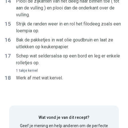
14
Plooi de zijkanten van het deeg naar binnen toe ( tot
aan de vulling ) en plooi dan de onderkant over de
vulling.
15
Strijk de randen weer in en rol het filodeeg zoals een
loempia op.
16
Bak de pakketjes in wat olie goudbruin en laat ze
uitlekken op keukenpapier.
17
Schep wat seldersalsa op een bord en leg er enkele
rolletjes op.
1 takje kervel
18
Werk af met wat kervel.
Wat vond je van dit recept?
Geef je mening en help anderen om de perfecte