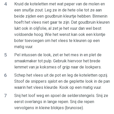
4
Kruid de koteletten met wat peper van de molen en
een snuifje zout. Leg ze in de hete olie tot ze aan
beide zijden een goudbruin kleurtje hebben. Binnenin
hoeft het vlees niet gaar te zijn. Dat goudbruin kleuren
lukt ook in olijfolie, al zet je het vuur dan wel best
voldoende hoog. Wie het wenst kan ook een klontje
boter toevoegen om het vlees te kleuren op een
matig vuur.
5
Pel intussen de look, zet er het mes in en plet de
smaakmaker tot pulp. Gebruik hiervoor het brede
lemmet van je koksmes of grijp naar de lookpers.
6
Schep het vlees uit de pot en leg de koteletten opzij.
Stoof de snippers sjalot en de geplette look in de pan
waarin het vlees kleurde. Kook op een matig vuur.
7
Snij het loof weg en spoel de selderstengels. Snij ze
eerst overlangs in lange repen. Snij die repen
vervolgens in kleine blokjes (brunoise).