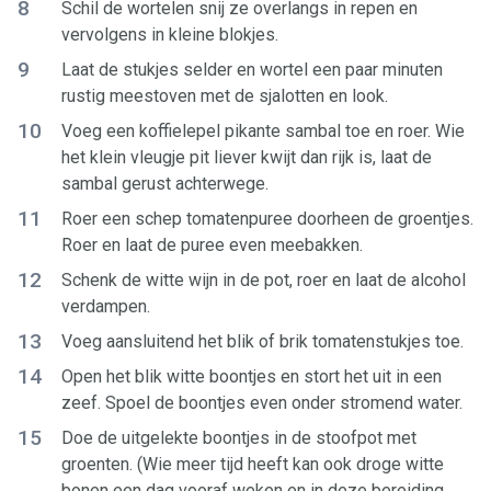
8
Schil de wortelen snij ze overlangs in repen en
vervolgens in kleine blokjes.
9
Laat de stukjes selder en wortel een paar minuten
rustig meestoven met de sjalotten en look.
10
Voeg een koffielepel pikante sambal toe en roer. Wie
het klein vleugje pit liever kwijt dan rijk is, laat de
sambal gerust achterwege.
11
Roer een schep tomatenpuree doorheen de groentjes.
Roer en laat de puree even meebakken.
12
Schenk de witte wijn in de pot, roer en laat de alcohol
verdampen.
13
Voeg aansluitend het blik of brik tomatenstukjes toe.
14
Open het blik witte boontjes en stort het uit in een
zeef. Spoel de boontjes even onder stromend water.
15
Doe de uitgelekte boontjes in de stoofpot met
groenten. (Wie meer tijd heeft kan ook droge witte
bonen een dag vooraf weken en in deze bereiding