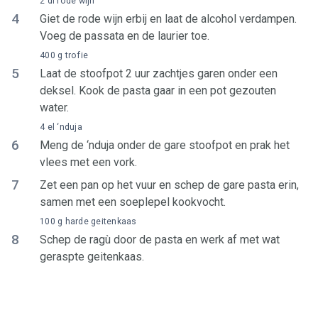
2 dl rode wijn
4
Giet de rode wijn erbij en laat de alcohol verdampen.
Voeg de passata en de laurier toe.
400 g trofie
5
Laat de stoofpot 2 uur zachtjes garen onder een
deksel. Kook de pasta gaar in een pot gezouten
water.
4 el ‘nduja
6
Meng de ‘nduja onder de gare stoofpot en prak het
vlees met een vork.
7
Zet een pan op het vuur en schep de gare pasta erin,
samen met een soeplepel kookvocht.
100 g harde geitenkaas
8
Schep de ragù door de pasta en werk af met wat
geraspte geitenkaas.