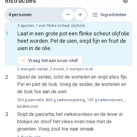
Instructies
4 personen
Ingrediënten
3 ajuinen, 1 een flinke scheut olijfolie
1
Laat in een grote pot een flinke scheut olijfolie
heet worden. Pel de uien, snijd fijn en fruit de
uien in de olie.
Vraag het aan sous-chef
2 stengels selder, 2 wortel, 2 teentjes look
2
Spoel de selder, schil de wortelen en snijd alles fijn.
Pel en plet de look. Voeg de selder, de wortelen en
de look toe aan de uien.
200 g pancetta, 800 g varkensspiering, 150 g varkenslevers,
keukenzout
3
Snijd de pancetta, het varkensvlees en de lever in
blokjes en stoof het vlees even mee met de
groenten. Voeg zout toe naar smaak.