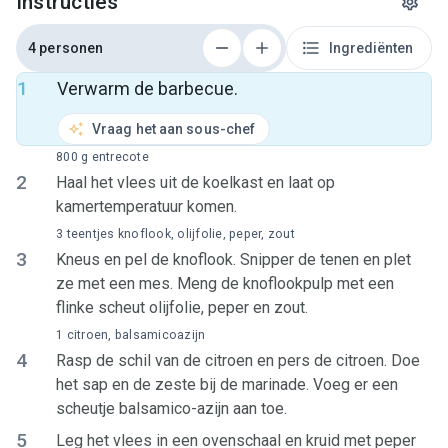
Instructies
4 personen
Ingrediënten
1
Verwarm de barbecue.
Vraag het aan sous-chef
800 g entrecote
2
Haal het vlees uit de koelkast en laat op
kamertemperatuur komen.
3 teentjes knoflook, olijfolie, peper, zout
3
Kneus en pel de knoflook. Snipper de tenen en plet
ze met een mes. Meng de knoflookpulp met een
flinke scheut olijfolie, peper en zout.
1 citroen, balsamicoazijn
4
Rasp de schil van de citroen en pers de citroen. Doe
het sap en de zeste bij de marinade. Voeg er een
scheutje balsamico-azijn aan toe.
5
Leg het vlees in een ovenschaal en kruid met peper