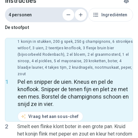
Instructies
4 personen
Ingrediënten
De stoofpot
1 konijn in stukken, 200 g spek, 250 g champignons, 6 stronkjes
witloof, 3 uien, 2 teentjes knoflook, 3 flesje bruin bier
(bijvoorbeeld Rodenbach), 2 el bloem, 2 el graanmosterd, 1 el
siroop, 4 el pickles, 5 el mayonaise, 20 kroketten, boter, 4
blaadje laurier, 4 takjes tijm, 2 kruidnagels, nootmuskaat, peper,
zout
1
Pel en snipper de uien. Kneus en pel de
knoflook. Snipper de tenen fijn en plet ze met
een mes. Borstel de champignons schoon en
snijd ze in vier.
Vraag het aan sous-chef
2
Smelt een flinke klont boter in een grote pan. Kruid
het konijn flink met peper en zout en kleur het rondom