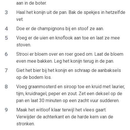
aan in de boter.
3
Haal het konijn uit de pan. Bak de spekjes in hetzelfde
vet.
4
Doe er de champignons bij en stoof ze aan.
5
Voeg er de uien en knoflook aan toe en laat ze mee
stoven.
6
Strooi er bloem over en roer goed om. Laat de bloem
even mee bakken. Leg het konijn terug in de pan.
7
Giet het bier bij het konijn en schraap de aanbaksels
op de bodem los.
8
Voeg graanmosterd en siroop toe en kruid met laurier,
tijm, kruidnagel, peper en zout. Zet een deksel op de
pan en laat 30 minuten op een zacht vuur sudderen.
9
Maak het witloof klaar terwijl het vlees gaart.
Verwijder de achterkant en de harde kern van de
stronken.