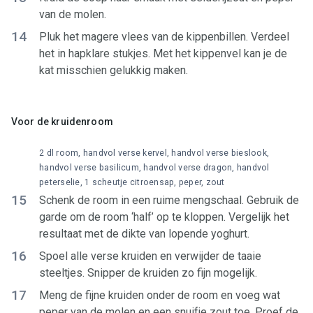
van de molen.
14
Pluk het magere vlees van de kippenbillen. Verdeel
het in hapklare stukjes. Met het kippenvel kan je de
kat misschien gelukkig maken.
Voor de kruidenroom
2 dl room, handvol verse kervel, handvol verse bieslook,
handvol verse basilicum, handvol verse dragon, handvol
peterselie, 1 scheutje citroensap, peper, zout
15
Schenk de room in een ruime mengschaal. Gebruik de
garde om de room ‘half’ op te kloppen. Vergelijk het
resultaat met de dikte van lopende yoghurt.
16
Spoel alle verse kruiden en verwijder de taaie
steeltjes. Snipper de kruiden zo fijn mogelijk.
17
Meng de fijne kruiden onder de room en voeg wat
peper van de molen en een snuifje zout toe. Proef de