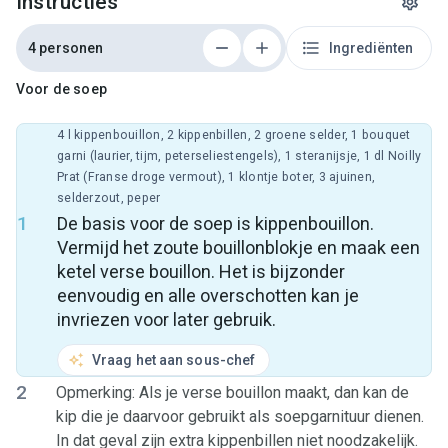
Instructies
4 personen
Ingrediënten
Voor de soep
4 l kippenbouillon, 2 kippenbillen, 2 groene selder, 1 bouquet
garni (laurier, tijm, peterseliestengels), 1 steranijsje, 1 dl Noilly
Prat (Franse droge vermout), 1 klontje boter, 3 ajuinen,
selderzout, peper
1
De basis voor de soep is kippenbouillon.
Vermijd het zoute bouillonblokje en maak een
ketel verse bouillon. Het is bijzonder
eenvoudig en alle overschotten kan je
invriezen voor later gebruik.
Vraag het aan sous-chef
2
Opmerking: Als je verse bouillon maakt, dan kan de
kip die je daarvoor gebruikt als soepgarnituur dienen.
In dat geval zijn extra kippenbillen niet noodzakelijk.