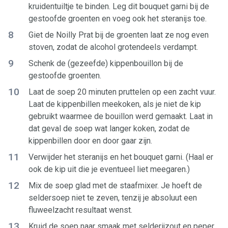
kruidentuiltje te binden. Leg dit bouquet garni bij de
gestoofde groenten en voeg ook het steranijs toe.
8
Giet de Noilly Prat bij de groenten laat ze nog even
stoven, zodat de alcohol grotendeels verdampt.
9
Schenk de (gezeefde) kippenbouillon bij de
gestoofde groenten.
10
Laat de soep 20 minuten pruttelen op een zacht vuur.
Laat de kippenbillen meekoken, als je niet de kip
gebruikt waarmee de bouillon werd gemaakt. Laat in
dat geval de soep wat langer koken, zodat de
kippenbillen door en door gaar zijn.
11
Verwijder het steranijs en het bouquet garni. (Haal er
ook de kip uit die je eventueel liet meegaren.)
12
Mix de soep glad met de staafmixer. Je hoeft de
seldersoep niet te zeven, tenzij je absoluut een
fluweelzacht resultaat wenst.
13
Kruid de soep naar smaak met selderijzout en peper