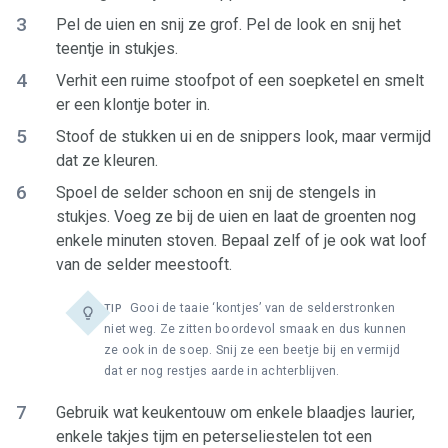
3
Pel de uien en snij ze grof. Pel de look en snij het
teentje in stukjes.
4
Verhit een ruime stoofpot of een soepketel en smelt
er een klontje boter in.
5
Stoof de stukken ui en de snippers look, maar vermijd
dat ze kleuren.
6
Spoel de selder schoon en snij de stengels in
stukjes. Voeg ze bij de uien en laat de groenten nog
enkele minuten stoven. Bepaal zelf of je ook wat loof
van de selder meestooft.
Gooi de taaie ‘kontjes’ van de selderstronken
TIP
niet weg. Ze zitten boordevol smaak en dus kunnen
ze ook in de soep. Snij ze een beetje bij en vermijd
dat er nog restjes aarde in achterblijven.
7
Gebruik wat keukentouw om enkele blaadjes laurier,
enkele takjes tijm en peterseliestelen tot een