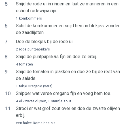
5
Snijd de rode ui in ringen en laat ze marineren in een
scheut rodewijnazijn.
1 komkommers
6
Schil de komkommer en snijd hem in blokjes, zonder
de zaadlijsten.
7
Doe de blokjes bij de rode ui.
2 rode puntpaprika's
8
Snijd de puntpaprika’s fijn en doe ze erbij.
4 tomaten
9
Snijd de tomaten in plakken en doe ze bij de rest van
de salade.
1 takje Oregano (vers)
10
Snipper wat verse oregano fijn en voeg hem toe.
4 el Zwarte olijven, 1 snuifje zout
11
Strooi er wat grof zout over en doe de zwarte olijven
erbij.
een halve Romeinse sla