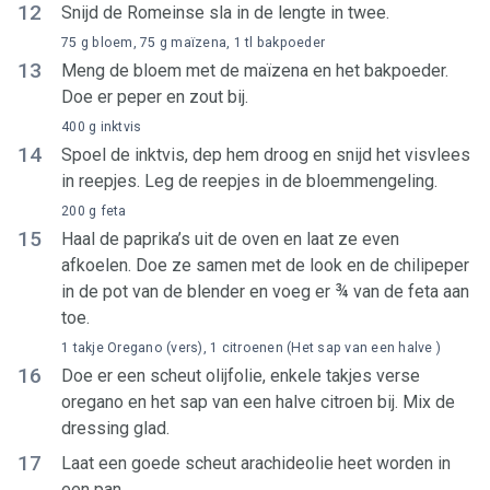
12
Snijd de Romeinse sla in de lengte in twee.
75 g bloem, 75 g maïzena, 1 tl bakpoeder
13
Meng de bloem met de maïzena en het bakpoeder.
Doe er peper en zout bij.
400 g inktvis
14
Spoel de inktvis, dep hem droog en snijd het visvlees
in reepjes. Leg de reepjes in de bloemmengeling.
200 g feta
15
Haal de paprika’s uit de oven en laat ze even
afkoelen. Doe ze samen met de look en de chilipeper
in de pot van de blender en voeg er ¾ van de feta aan
toe.
1 takje Oregano (vers), 1 citroenen (Het sap van een halve )
16
Doe er een scheut olijfolie, enkele takjes verse
oregano en het sap van een halve citroen bij. Mix de
dressing glad.
17
Laat een goede scheut arachideolie heet worden in
een pan.