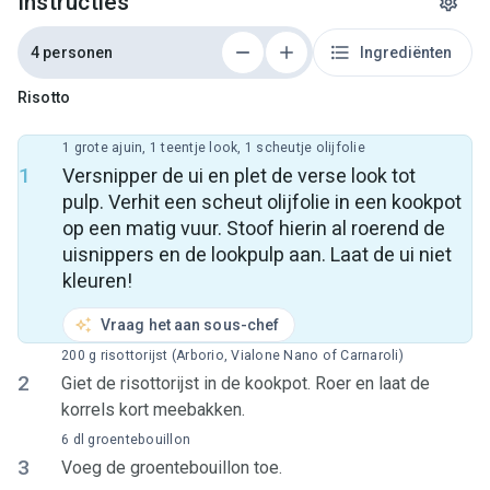
Instructies
4 personen
Ingrediënten
Risotto
1 grote ajuin, 1 teentje look, 1 scheutje olijfolie
1
Versnipper de ui en plet de verse look tot
pulp. Verhit een scheut olijfolie in een kookpot
op een matig vuur. Stoof hierin al roerend de
uisnippers en de lookpulp aan. Laat de ui niet
kleuren!
Vraag het aan sous-chef
200 g risottorijst (Arborio, Vialone Nano of Carnaroli)
2
Giet de risottorijst in de kookpot. Roer en laat de
korrels kort meebakken.
6 dl groentebouillon
3
Voeg de groentebouillon toe.