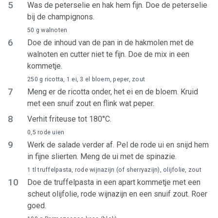
5
Was de peterselie en hak hem fijn. Doe de peterselie
bij de champignons.
50 g walnoten
6
Doe de inhoud van de pan in de hakmolen met de
walnoten en cutter niet te fijn. Doe de mix in een
kommetje.
250 g ricotta, 1 ei, 3 el bloem, peper, zout
7
Meng er de ricotta onder, het ei en de bloem. Kruid
met een snuif zout en flink wat peper.
8
Verhit friteuse tot 180°C.
0,5 rode uien
9
Werk de salade verder af. Pel de rode ui en snijd hem
in fijne slierten. Meng de ui met de spinazie.
1 tl truffelpasta, rode wijnazijn (of sherryazijn), olijfolie, zout
10
Doe de truffelpasta in een apart kommetje met een
scheut olijfolie, rode wijnazijn en een snuif zout. Roer
goed.