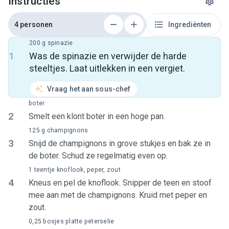
Instructies
4 personen
Ingrediënten
200 g spinazie
1
Was de spinazie en verwijder de harde
steeltjes. Laat uitlekken in een vergiet.
Vraag het aan sous-chef
boter
2
Smelt een klont boter in een hoge pan.
125 g champignons
3
Snijd de champignons in grove stukjes en bak ze in
de boter. Schud ze regelmatig even op.
1 teentje knoflook, peper, zout
4
Kneus en pel de knoflook. Snipper de teen en stoof
mee aan met de champignons. Kruid met peper en
zout.
0,25 bosjes platte peterselie