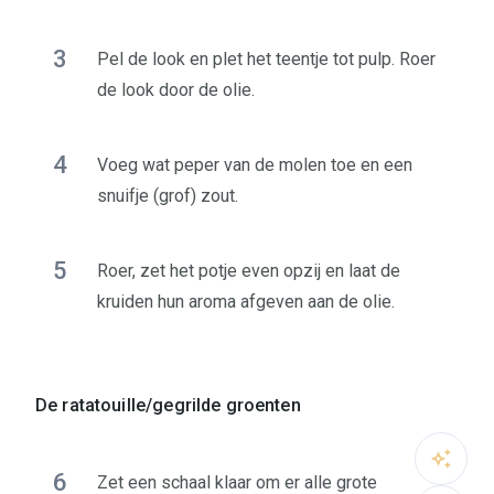
3
Pel de look en plet het teentje tot pulp. Roer
de look door de olie.
4
Voeg wat peper van de molen toe en een
snuifje (grof) zout.
5
Roer, zet het potje even opzij en laat de
kruiden hun aroma afgeven aan de olie.
De ratatouille/gegrilde groenten
6
Zet een schaal klaar om er alle grote