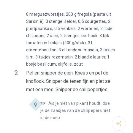
8 merguezworstjes, 200 g fregola (pasta uit
Sardinië), 3 stengel selder, 0,5 courgettes, 2
puntpaprika's, 0,5 venkels, 2 wortelen, 2 rode
chilipeper, 2 uien, 2 teentjes knoflook, 3 blik
tomaten in blokjes (400g/stuk), 3 l
groentebouillon, 3 el tandoori masala, 3 takjes
tijm, 3 takjes rozemarijn, 2 blaadje laurier, 1
bosje basilicum, olijfolie, zout
2
Pel en snipper de uien. Kneus en pel de
knoflook. Snipper de tenen fijn en plet ze
met een mes. Snipper de chilipepertjes.
Als je niet van pikant houdt, doe
TIP
je de zaadjes van de chilipepers niet
in de soep.