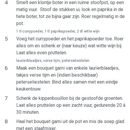
4
Smelt een klontje boter in een ruime stoofpot, op een
matig vuur. Stoof de stukken ui, look en paprika in de
hete boter, tot ze bijna gaar zijn. Roer regelmatig in de
pot.
1 tl currypoeder, 1 tl paprikapoeder, 2 dl witte wijn
5
Voeg het currypoeder en het paprikapoeder toe. Roer
alles om en schenk er (naar keuze) wat witte wijn bij.
Laat alles even pruttelen.
laurierblaadjes, verse tijm, peterseliestelen
6
Maak een bouquet garni van enkele laurierblaadjes,
takjes verse tijm en (indien beschikbaar)
peterseliestelen. Bind alles samen met een eindje
keukentouw.
7
Schenk de kippenbouillon bij de gestoofde groenten.
Laat alles pruttelen op een zacht vuur, gedurende 20 à
30 minuten.
8
Haal het bouquet garni uit de pot en mix de soep glad
met een staafmixer.