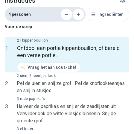
Instructies
4 personen
Ingrediënten
Voor de soep
2 l kippenbouillon
1
Ontdooi een portie kippenbouillon, of bereid
een verse portie.
Vraag het aan sous-chef
2 uien, 2 teentjes look
2
Pel de uien en snij ze grof. Pel de knoflookteentjes
en snij in stukjes.
5 rode paprika's
3
Halveer de paprika’s en snij er de zaadlijsten uit.
Verwijder ook de witte vliesjes binnenin. Snij de
groente grof.
3 el boter