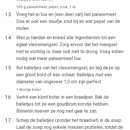
100 g paneermeel, peper, zout, 1 ei
13
Voeg het ei toe en (een deel van) het paneermeel.
Doe er ook een snuifje zout bij en wat peper van de
molen.
14
Was je handen en kneed alle ingrediënten tot een
egaal vleesmengsel. Zorg ervoor dat het mengsel
niet te vochtig is, maar ook niet te droog. Voeg indien
nodig wat meer paneermeel toe.
15
Rol balletjes van het vleesmengsel, en leg deze op
een groot bord of een schaal. Balletjes met een
diameter van ongeveer 1,5 cm zijn perfect.
1 klontje boter
16
Verhit een klont boter in een braadpan. Bak de
balletjes tot ze een goudbruin korstje hebben.
Binnenin hoeven ze nog niet gaar te zijn.
17
Schep de balletjes (zonder het braadvet) in de soep.
Laat de soep nog enkele minuten pruttelen, totdat de